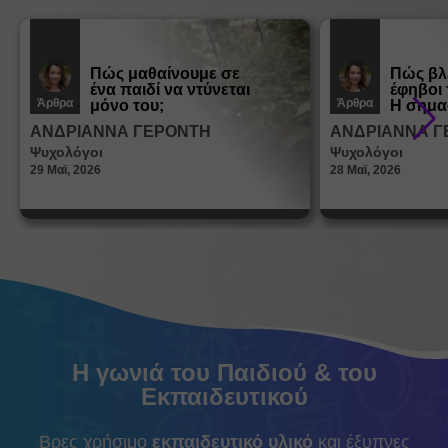
Πώς μαθαίνουμε σε
Πώς βλ
ένα παιδί να ντύνεται
έφηβοι 
Άρθρα
Άρθρα
μόνο του;
Η σημα
σεξουα
ΑΝΔΡΙΑΝΝΑ ΓΕΡΟΝΤΗ
ΑΝΔΡΙΑΝΝΑ Γ
στη δι
Ψυχολόγοι
Ψυχολόγοι
ταυτότ
29 Μαϊ, 2026
28 Μαϊ, 2026
Η γωνιά του Παιδιού & του
Εκπαιδευτικού
Βρες χρήσιμο
εκπαιδευτικό υλικό
και έξυπνες