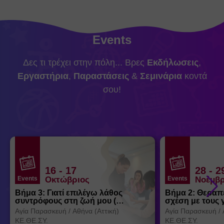
Events
Δες τι τρέχει στην πόλη... Βρες
Εκδήλωσεις
,
Εργαστήρια
,
Παραστάσεις
&
Σεμινάρια
κοντά
σου!
16
- 17
28
- 2
Events
Οκτώβριος
Events
Νοέμβρ
Βήμα 3: Γιατί επιλέγω λάθος
Βήμα 2: Θεραπ
συντρόφους στη ζωή μου (
σχέση με τους 
Θεσσαλονίκη)
Αγία Παρασκευή
/
Αθήνα (Αττική)
Αγία Παρασκευή
/
ΚΕ.ΘΕ.ΣΥ.
ΚΕ.ΘΕ.ΣΥ.