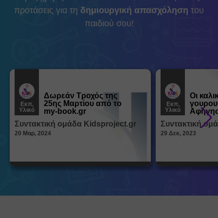
προτάσεις για τη
δημιουργική απασχόληση
του
παιδιού σου!
Δωρεάν Tροχός της
Οι καλι
25ης Μαρτίου από το
γουρου
Εκπ.
Εκπ.
Υλικό
Υλικό
my-book.gr
Αφήγησ
από τα
Συντακτική ομάδα Kidsproject.gr
Συντακτική ομά
Παραμ
20 Μαρ, 2024
29 Δεκ, 2023