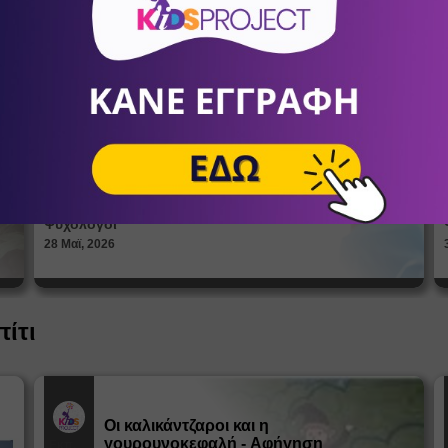
Πώς βλέπουν οι έφηβοι το σώμα
τους; Η σημασία της σεξουαλικής
Άρθρα
αγωγής στη διαμόρφωση της
ταυτότητας
ΑΝΔΡΙΑΝΝΑ ΓΕΡΟΝΤΗ
Ψυχολόγοι
28 Μαϊ, 2026
πίτι
Οι καλικάντζαροι και η
γουρουνοκεφαλή - Αφήγηση
Εκπ.