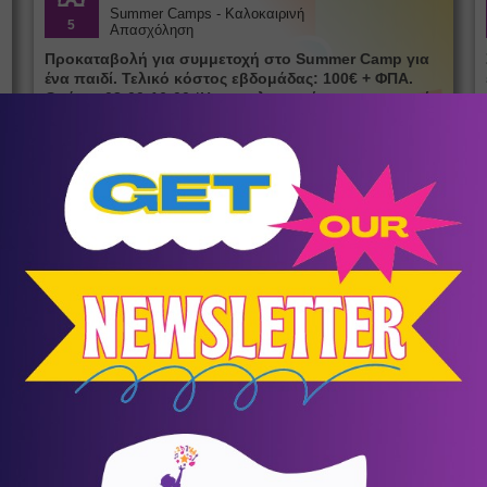
Summer Camps - Καλοκαιρινή
5
Απασχόληση
Προκαταβολή για συμμετοχή στο Summer Camp για
ένα παιδί. Τελικό κόστος εβδομάδας: 100€ + ΦΠΑ.
Ωράριο 08:00-16:00 *Η αποπληρωμή της συμμετοχής
πρέπει να γίνει εντός μιας εβδομάδας από την ημέρα
της κράτησης. **Η προκαταβολή δεν επιστρέφεται σε
περίπτωση ακύρωσης της συμμετοχής
10
Αύγουστος
Events
Δαίδαλος και Ίκαρος
Ράχες
/
Ικαρία
Θέατρο σκιών του Σωκράτη Κοτσορέ