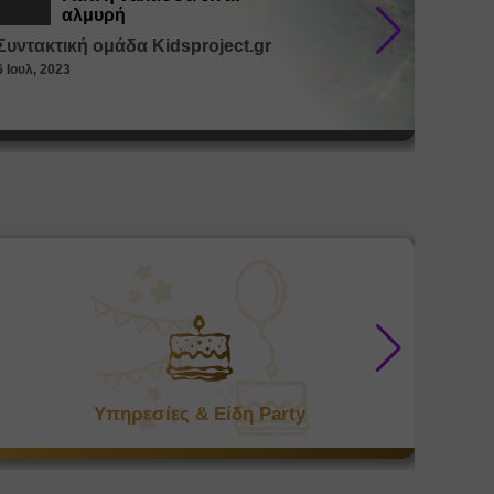
Υλικό
Υλικό
αλμυρή
Συντακτική ομάδα Kidsproject.gr
Συντακ
6 Ιουλ, 2023
26 Μαϊ, 
Υπηρεσίες & Είδη Party