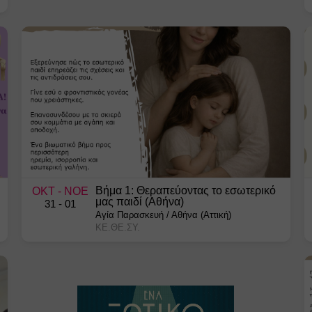
Βήμα 1: Θεραπεύοντας το εσωτερικό
ΟΚΤ
- ΝΟΕ
μας παιδί (Αθήνα)
31
- 01
Αγία Παρασκευή
/
Αθήνα (Αττική)
ΚΕ.ΘΕ.ΣΥ.