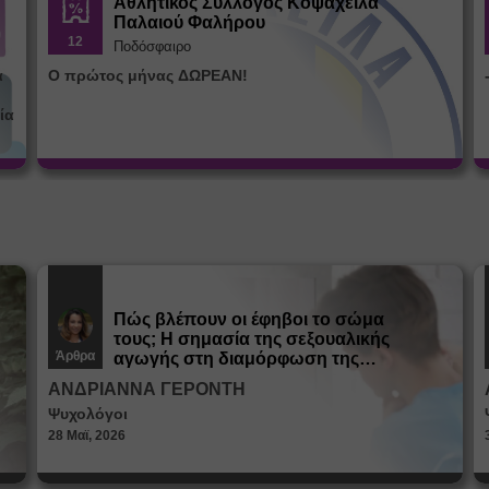
Αθλητικός Σύλλογος Κοψαχείλα
Παλαιού Φαλήρου
12
Ποδόσφαιρο
α
Ο πρώτος μήνας ΔΩΡΕΑΝ!
ία
Πώς βλέπουν οι έφηβοι το σώμα
τους; Η σημασία της σεξουαλικής
Άρθρα
αγωγής στη διαμόρφωση της
ταυτότητας
ΑΝΔΡΙΑΝΝΑ ΓΕΡΟΝΤΗ
Ψυχολόγοι
28 Μαϊ, 2026