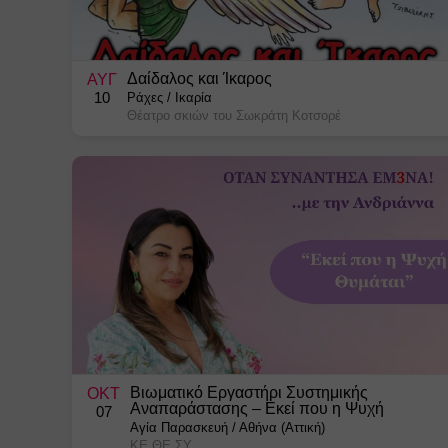
Δαίδαλος και Ίκαρος
ΑΥΓ
10
Ράχες
/
Ικαρία
Θέατρο σκιών του Σωκράτη Κοτσορέ
Βιωματικό Εργαστήρι Συστημικής
ΟΚΤ
Αναπαράστασης – Εκεί που η Ψυχή
07
Θυμάται!
Αγία Παρασκευή
/
Αθήνα (Αττική)
ΚΕ.ΘΕ.ΣΥ.