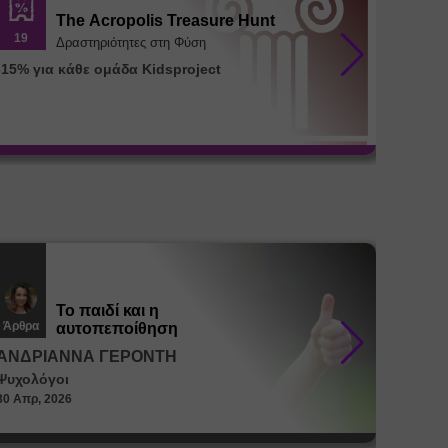
The Acropolis Treasure Hunt
19
26
Δραστηριότητες στη Φύση
-15% για κάθε ομάδα Kidsproject
Διατρο
μεταβο
35%)
Το παιδί και η
Άρθρα
Άρθρα
αυτοπεποίθηση
ΑΝΔΡΙΑΝΝΑ ΓΕΡΟΝΤΗ
ΑΝΔΡ
Ψυχολόγοι
Ψυχολό
30 Απρ, 2026
30 Απρ, 