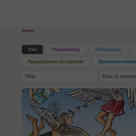
Κλείσιμο
Επιλογή
Πότε
Όλες οι υποκατηγορίες
Τοποθεσίας
Events
Όλα
Παραστάσεις
Εκδηλώσεις
Προγράμματα για σχολεία
Χριστουγεννιάτι
Πότε
Όλες οι υποκατ