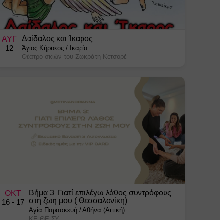
Δαίδαλος και Ίκαρος
ΑΥΓ
12
Άγιος Κήρυκος
/
Ικαρία
Θέατρο σκιών του Σωκράτη Κοτσορέ
Βήμα 3: Γιατί επιλέγω λάθος συντρόφους
ΟΚΤ
στη ζωή μου ( Θεσσαλονίκη)
16
- 17
Αγία Παρασκευή
/
Αθήνα (Αττική)
ΚΕ.ΘΕ.ΣΥ.