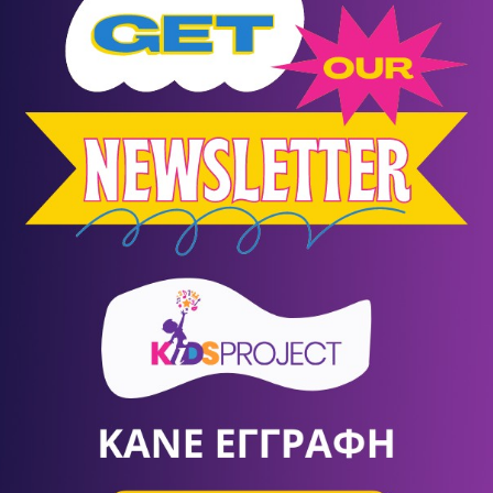
Ψυχοπαθολογία
ΣΕΠ
- ΦΕΒ
24
- 20
Σπάτα
/
Αθήνα (Αττική)
ΚΕ.ΘΕ.ΣΥ.