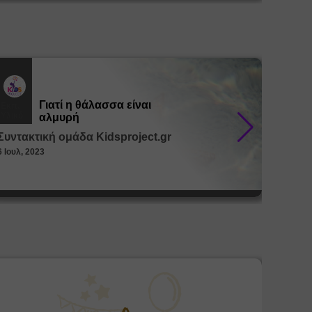
Γιατί η θάλασσα είναι
Εκπ.
Εκπ.
Υλικό
Υλικό
αλμυρή
Συντακτική ομάδα Kidsproject.gr
Συντακ
6 Ιουλ, 2023
26 Μαϊ, 