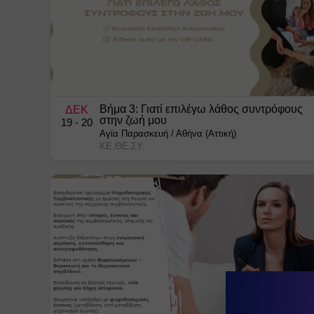
Βήμα 3: Γιατί επιλέγω λάθος συντρόφους
ΔΕΚ
στην ζωή μου
19
- 20
Αγία Παρασκευή
/
Αθήνα (Αττική)
ΚΕ.ΘΕ.ΣΥ.