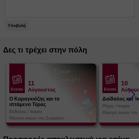
Υποβολή
Δες τι τρέχει στην πόλη
11
10
Αύγουστος
Αύγου
Events
Events
Ο Καραγκιόζης και το
Δαίδαλος και Ί
ιπτάμενο Τέρας
Ράχες
/
Ικαρία
Εύδηλος
/
Ικαρία
Θέατρο σκιών του
Κοτσορέ
Θέατρο σκιών του Σωκράτη
Κοτσορέ