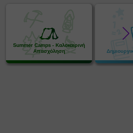
Summer Camps - Καλοκαιρινή
Απασχόληση
Δημιουργι