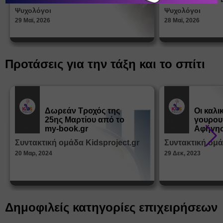
στη δι
Ψυχολόγοι
Ψυχολόγοι
ταυτότ
29 Μαϊ, 2026
28 Μαϊ, 2026
Προτάσεις για την τάξη και το σπίτι
Δωρεάν Tροχός της
Οι καλι
25ης Μαρτίου από το
γουρου
Εκπ.
Εκπ.
Υλικό
Υλικό
my-book.gr
Αφήγησ
από τα
Συντακτική ομάδα Kidsproject.gr
Συντακτική ομά
Παραμ
20 Μαρ, 2024
29 Δεκ, 2023
Δημοφιλείς κατηγορίες επιχειρήσεων