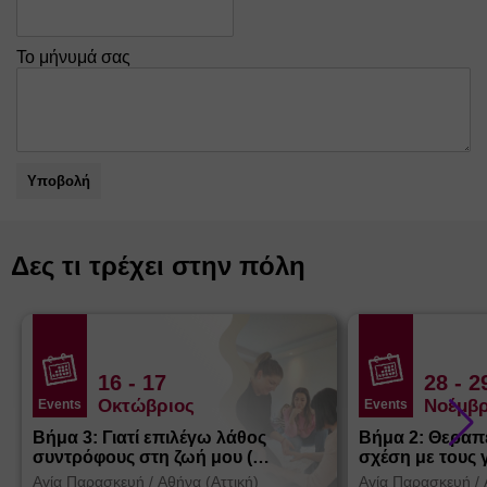
Το μήνυμά σας
Υποβολή
Δες τι τρέχει στην πόλη
16
- 17
28
- 2
Οκτώβριος
Νοέμβρ
Events
Events
Βήμα 3: Γιατί επιλέγω λάθος
Βήμα 2: Θεραπ
συντρόφους στη ζωή μου (
σχέση με τους 
Θεσσαλονίκη)
Αγία Παρασκευή
/
Αθήνα (Αττική)
Αγία Παρασκευή
/