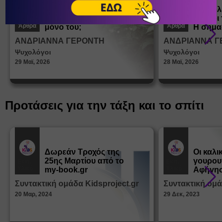
Πώς μαθαίνουμε σε
Πώς βλ
ένα παιδί να ντύνεται
έφηβοι 
Άρθρα
Άρθρα
μόνο του;
Η σημα
σεξουα
ΑΝΔΡΙΑΝΝΑ ΓΕΡΟΝΤΗ
ΑΝΔΡΙΑΝΝΑ Γ
στη δι
Ψυχολόγοι
Ψυχολόγοι
ταυτότ
29 Μαϊ, 2026
28 Μαϊ, 2026
Προτάσεις για την τάξη και το σπίτι
Δωρεάν Tροχός της
Οι καλι
25ης Μαρτίου από το
γουρου
Εκπ.
Εκπ.
Υλικό
Υλικό
my-book.gr
Αφήγησ
από τα
Συντακτική ομάδα Kidsproject.gr
Συντακτική ομά
Παραμ
20 Μαρ, 2024
29 Δεκ, 2023