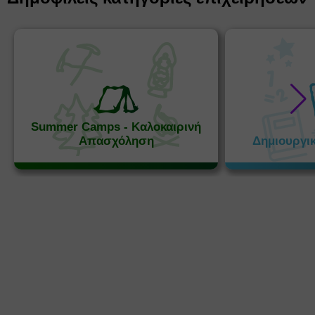
Summer Camps - Καλοκαιρινή
Απασχόληση
Δημιουργι