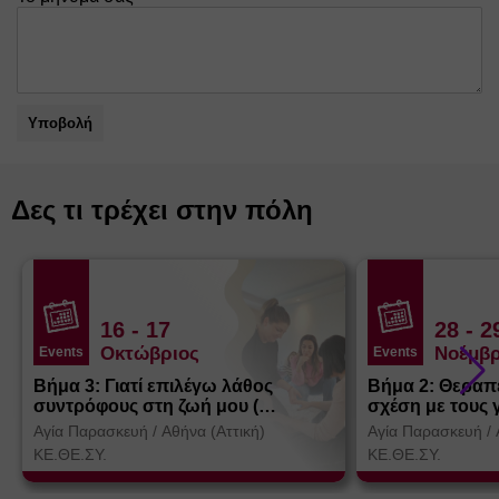
Υποβολή
Δες τι τρέχει στην πόλη
16
- 17
28
- 2
Οκτώβριος
Νοέμβρ
Events
Events
Βήμα 3: Γιατί επιλέγω λάθος
Βήμα 2: Θεραπ
συντρόφους στη ζωή μου (
σχέση με τους 
Θεσσαλονίκη)
Αγία Παρασκευή
/
Αθήνα (Αττική)
Αγία Παρασκευή
/
ΚΕ.ΘΕ.ΣΥ.
ΚΕ.ΘΕ.ΣΥ.