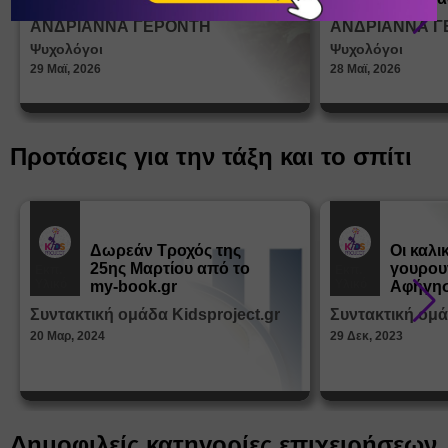
σεξουα
ΑΝΔΡΙΑΝΝΑ ΓΕΡΟΝΤΗ
ΑΝΔΡΙΑΝΝΑ Γ
στη δι
Ψυχολόγοι
Ψυχολόγοι
ταυτότ
29 Μαϊ, 2026
28 Μαϊ, 2026
Προτάσεις για την τάξη και το σπίτι
Δωρεάν Tροχός της
Οι καλι
25ης Μαρτίου από το
γουρου
Εκπ.
Εκπ.
Υλικό
Υλικό
my-book.gr
Αφήγησ
από τα
Συντακτική ομάδα Kidsproject.gr
Συντακτική ομά
Παραμ
20 Μαρ, 2024
29 Δεκ, 2023
Δημοφιλείς κατηγορίες επιχειρήσεων