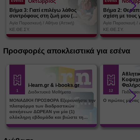
Οκτώβριος
Νοέμβρ
Events
Events
Βήμα 3: Γιατί επιλέγω λάθος
Βήμα 2: Θεραπ
συντρόφους στη ζωή μου (
σχέση με τους 
Θεσσαλονίκη)
Αγία Παρασκευή
/
Αθήνα (Αττική)
Αγία Παρασκευή
/
ΚΕ.ΘΕ.ΣΥ.
ΚΕ.ΘΕ.ΣΥ.
Προσφορές αποκλειστικά για εσένα
Αθλητι
Κοψαχε
i-learn.gr & i-books.gr
Φαλήρ
1
12
Διαδικτυακά Μαθήματα
Ποδόσφαι
ΜΟΝΑΔΙΚΗ ΠΡΟΣΦΟΡΑ Εξερευνήστε την
Ο πρώτος μήνας
πλατφόρμα των διαδραστικών
ασκήσεων ΔΩΡΕΑΝ για μία (1)
ολόκληρη εβδομάδα και βιώστε τη
μοναδική εμπειρία εκμάθησης του i-
learn.gr* * Αφορά νέες εγγραφές