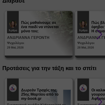
Διάβασε
Πώς μαθαίνουμε σε
Πώς βλ
ένα παιδί να ντύνεται
έφηβοι 
Άρθρα
Άρθρα
μόνο του;
Η σημα
σεξουα
ΑΝΔΡΙΑΝΝΑ ΓΕΡΟΝΤΗ
ΑΝΔΡΙΑΝΝΑ Γ
στη δι
Ψυχολόγοι
Ψυχολόγοι
ταυτότ
29 Μαϊ, 2026
28 Μαϊ, 2026
Προτάσεις για την τάξη και το σπίτι
Δωρεάν Tροχός της
Οι καλι
25ης Μαρτίου από το
γουρου
Εκπ.
Εκπ.
Υλικό
Υλικό
my-book.gr
Αφήγησ
από τα