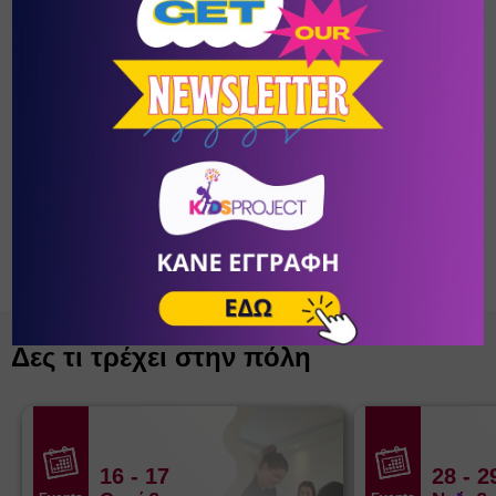
λειτουργεί, επομένως τα παιδιά θα χρειαστεί να έχουν μαζί 
τους snack και γεύμα.
Για τις ημέρες 5/1 και 7/1, θα γνωρίζουμε τις επόμενες ημέρες 
αν θα μπορεί να λειτουργήσει κανονικά.
Add-on Γεύματος: +12 € σύνολο (και για τις δύο ημέρες ή + 6 €/
ημέρα)
Λιγότερα
Δες τι τρέχει στην πόλη
16
- 17
28
- 2