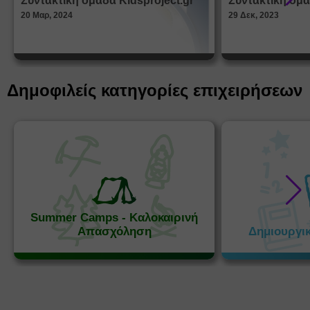
Συντακτική ομάδα Kidsproject.gr
Συντακτική ομά
Παραμ
20 Μαρ, 2024
29 Δεκ, 2023
Δημοφιλείς κατηγορίες επιχειρήσεων
Summer Camps - Καλοκαιρινή
Απασχόληση
Δημιουργι