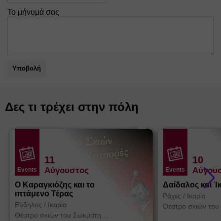
Το μήνυμά σας
Υποβολή
Δες τι τρέχει στην πόλη
11
10
Αύγουστος
Αύγου
Events
Events
Ο Καραγκιόζης και το
Δαίδαλος και Ί
ιπτάμενο Τέρας
Ράχες
/
Ικαρία
Εύδηλος
/
Ικαρία
Θέατρο σκιών του
Κοτσορέ
Θέατρο σκιών του Σωκράτη