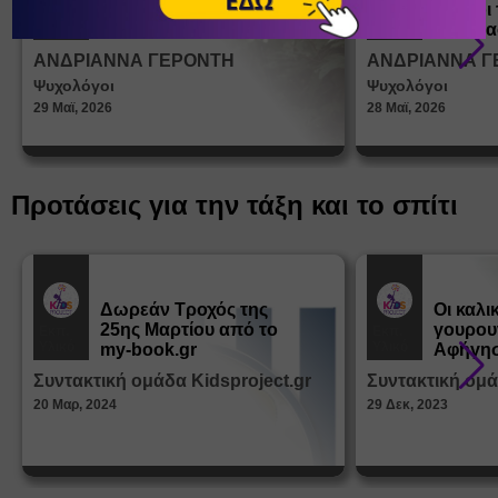
ένα παιδί να ντύνεται
έφηβοι 
Άρθρα
Άρθρα
μόνο του;
Η σημα
σεξουα
ΑΝΔΡΙΑΝΝΑ ΓΕΡΟΝΤΗ
ΑΝΔΡΙΑΝΝΑ Γ
στη δι
Ψυχολόγοι
Ψυχολόγοι
ταυτότ
29 Μαϊ, 2026
28 Μαϊ, 2026
Προτάσεις για την τάξη και το σπίτι
Δωρεάν Tροχός της
Οι καλι
25ης Μαρτίου από το
γουρου
Εκπ.
Εκπ.
Υλικό
Υλικό
my-book.gr
Αφήγησ
από τα
Συντακτική ομάδα Kidsproject.gr
Συντακτική ομά
Παραμ
20 Μαρ, 2024
29 Δεκ, 2023