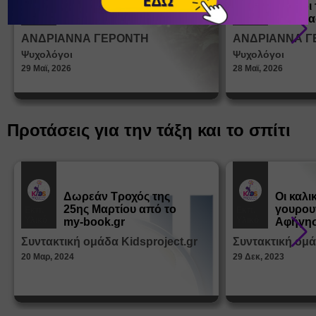
ένα παιδί να ντύνεται
έφηβοι 
Άρθρα
Άρθρα
μόνο του;
Η σημα
σεξουα
ΑΝΔΡΙΑΝΝΑ ΓΕΡΟΝΤΗ
ΑΝΔΡΙΑΝΝΑ Γ
στη δι
Ψυχολόγοι
Ψυχολόγοι
ταυτότ
29 Μαϊ, 2026
28 Μαϊ, 2026
Προτάσεις για την τάξη και το σπίτι
Δωρεάν Tροχός της
Οι καλι
25ης Μαρτίου από το
γουρου
Εκπ.
Εκπ.
Υλικό
Υλικό
my-book.gr
Αφήγησ
από τα
Συντακτική ομάδα Kidsproject.gr
Συντακτική ομά
Παραμ
20 Μαρ, 2024
29 Δεκ, 2023