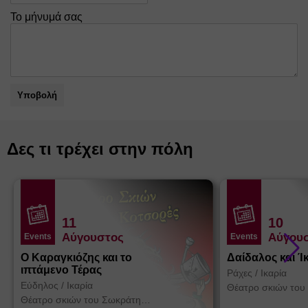
Το μήνυμά σας
Υποβολή
Δες τι τρέχει στην πόλη
11
10
Αύγουστος
Αύγου
Events
Events
Ο Καραγκιόζης και το
Δαίδαλος και Ί
ιπτάμενο Τέρας
Ράχες
/
Ικαρία
Εύδηλος
/
Ικαρία
Θέατρο σκιών του
Κοτσορέ
Θέατρο σκιών του Σωκράτη