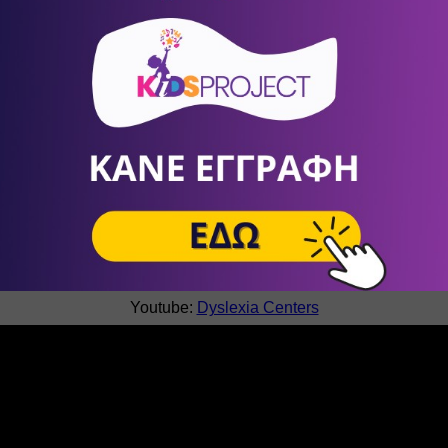
ομόφωνα Αντιπρόεδρος της Διεθνούς Ακαδημίας Ερευνών Μαθησ
εύσεις, περιλαμβάνοντας 4 βιβλία στα Αγγλικά, που εκδόθηκαν 
ιεύσεών του σε επιστημονικά περιοδικά ή σε Διεθνή Συνέδρ
Επισκεφτείτε τις σελίδες μας σε 
Facebook
 και 
Youtube
: 
Facebook: 
 Dyslexia Centers
Youtube: 
Dyslexia Centers