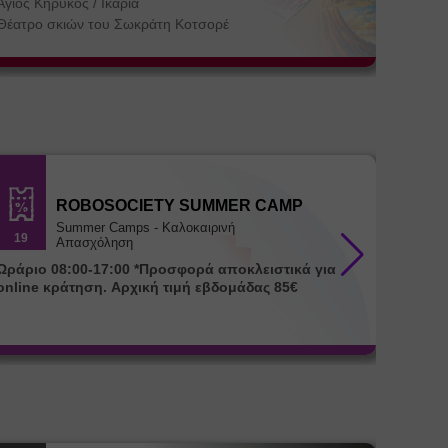
Άγιος Κήρυκος
/
Ικαρία
Θεσσα
Αγία Πα
Θέατρο σκιών του Σωκράτη Κοτσορέ
ΚΕ.ΘΕ.Σ
ROBOSOCIETY SUMMER CAMP
Summer Camps - Καλοκαιρινή
19
18
Απασχόληση
ράριο 08:00-17:00 *Προσφορά αποκλειστικά για
Ωράριο 08:00-17:00 
online κράτηση. Αρχική τιμή εβδομάδας 85€
για onl