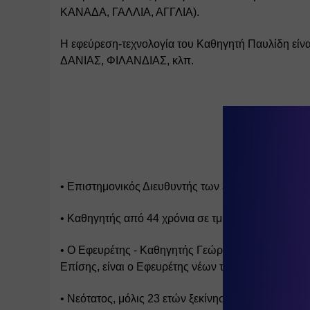
ΚΑΝΑΔΑ, ΓΑΛΛΙΑ, ΑΓΓΛΙΑ). 
Η εφεύρεση-τεχνολογία του Καθηγητή Παυλίδη είνα
ΔΑΝΙΑΣ, ΦΙΛΑΝΔΙΑΣ, κλπ.
• Επιστημονικός Διευθυντής των 
38 ‘DYSLEXIA C
• Καθηγητής από 44 χρόνια σε τμήματα Ψυχολογίας
• Ο Εφευρέτης - Καθηγητής Γεώργιος Θ. Παυλίδης ε
Επίσης, είναι ο Εφευρέτης νέων τεχνολογιών και 
• Νεότατος, μόλις 23 ετών ξεκίνησε την πανεπιστη