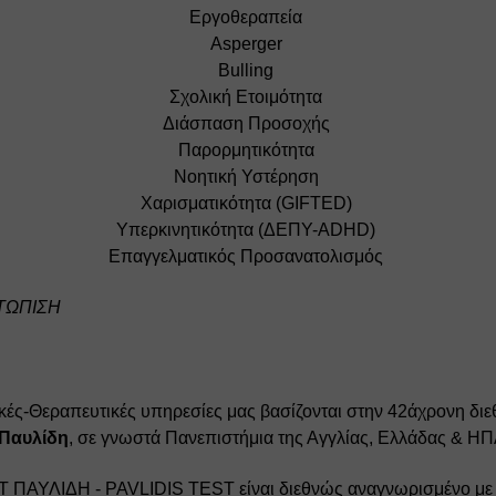
Εργοθεραπεία 
Αsperger 
Bulling 
Σχολική Ετοιμότητα 
Διάσπαση Προσοχής 
Παρορμητικότητα 
Νοητική Υστέρηση 
Χαρισματικότητα (GIFTED) 
Υπερκινητικότητα (ΔΕΠΥ-ADHD) 
Επαγγελματικός Προσανατολισμός 
ΤΩΠΙΣΗ
κές-Θεραπευτικές υπηρεσίες μας βασίζονται στην 42άχρονη διεθν
 Παυλίδη
, σε γνωστά Πανεπιστήμια της Αγγλίας, Ελλάδας & ΗΠ
ΣΤ ΠΑΥΛΙΔΗ - PAVLIDIS TEST είναι 
διεθνώς αναγνωρισμένο με 