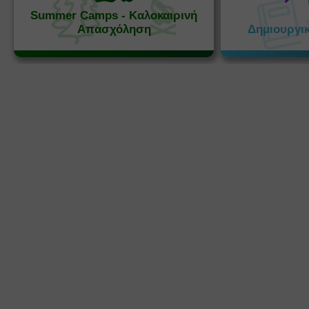
Summer Camps - Καλοκαιρινή
Απασχόληση
Δημιουργι