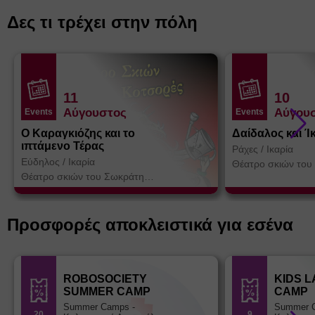
Δες τι τρέχει στην πόλη
11
10
Αύγουστος
Αύγου
Events
Events
Ο Καραγκιόζης και το
Δαίδαλος και Ί
ιπτάμενο Τέρας
Ράχες
/
Ικαρία
Εύδηλος
/
Ικαρία
Θέατρο σκιών του
Κοτσορέ
Θέατρο σκιών του Σωκράτη
Κοτσορέ
Προσφορές αποκλειστικά για εσένα
ROBOSOCIETY
KIDS 
SUMMER CAMP
CAMP
Summer Camps -
Summer 
20
9