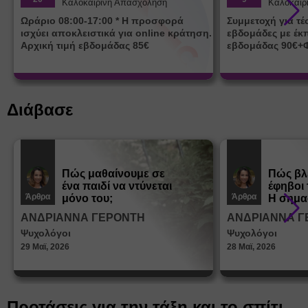
Καλοκαιρινή Απασχόληση
Καλοκαιρ
Ωράριο 08:00-17:00 * Η προσφορά
Συμμετοχή για τ
ισχύει αποκλειστικά για online κράτηση.
εβδομάδες με έκ
Αρχική τιμή εβδομάδας 85€
εβδομάδας 90€+
Διάβασε
Πώς μαθαίνουμε σε
Πώς βλ
ένα παιδί να ντύνεται
έφηβοι 
Άρθρα
Άρθρα
μόνο του;
Η σημα
σεξουα
ΑΝΔΡΙΑΝΝΑ ΓΕΡΟΝΤΗ
ΑΝΔΡΙΑΝΝΑ Γ
στη δι
Ψυχολόγοι
Ψυχολόγοι
ταυτότ
29 Μαϊ, 2026
28 Μαϊ, 2026
Προτάσεις για την τάξη και το σπίτι