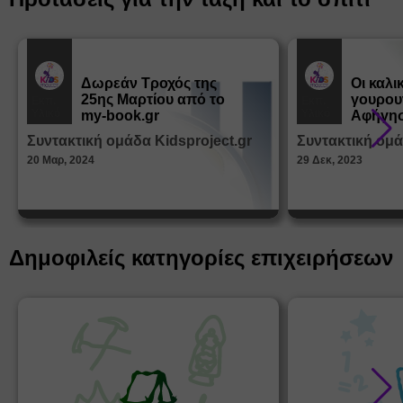
Δωρεάν Tροχός της
Οι καλι
25ης Μαρτίου από το
γουρου
Εκπ.
Εκπ.
Υλικό
Υλικό
my-book.gr
Αφήγησ
από τα
Συντακτική ομάδα Kidsproject.gr
Συντακτική ομά
Παραμ
20 Μαρ, 2024
29 Δεκ, 2023
Δημοφιλείς κατηγορίες επιχειρήσεων