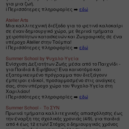
για μια ζωή.

ℹ️ Περισσότερες πληροφορίες ➡️ 
εδώ
Atelier Arts
Μια καλλιτεχνική διέξοδο για το φετινό καλοκαίρι 
σε έναν δημιουργικό χώρο, με θερινά τμήματα 
χειροποίητων κατασκευών και Ζωγραφικής σε ένα 
υπέροχο Atelier στην Τούμπα!

ℹ️ Περισσότερες πληροφορίες ➡️ 
εδώ
Summer School by Ψυχολο-Υγεία
Ενίσχυση Δεξιοτήτων Ζωής μέσα από το Παιχνίδι - 
για Παιδιά & Εφήβους! Ένα καινοτόμο και 
εξατομικευμένο πρόγραμμα που διεξάγουν 
έμπειροι ειδικοί, προσαρμοσμένο στις ανάγκες 
σας, στον υπέροχο χώρο του Ψυχολο-Υγεία στη 
Χαριλάου!

ℹ️ Περισσότερες πληροφορίες ➡️ 
εδώ
Summer School -  Το ΣΥΝ
Πρωινά τμήματα καλλιτεχνικής απασχόλησης έως 
την έναρξη της σχολικής χρονιάς (4/9), για παιδιά 
από 4 έως 12 ετών! Στόχος ο δημιουργικός χρόνος 