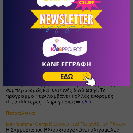
του και προσκαλεί τους μικρούς του «εφευρέτες» 
στην πιο δροσερή καλοκαιρινή κατασκήνωση της 
πόλης!

🔖 Το Summer Camp του Μουσείου Κοτσανά 
προσφέρει έκπτωση αποκλειστικά για τους 
αναγνώστες του kidsproject.gr 

ℹ️ Περισσότερες πληροφορίες ➡️ 
εδώ
Αμπελόκηποι - Ζωγράφου
ATHENS DAY CAMP
Με τα ομαδικά παιχνίδια και τις ατομικές 
δραστηριότητες δίνουμε στα παιδιά την ευκαιρία 
να κοινωνικοποιηθούν και να αποκτήσουν 
αυτοπεποίθηση μέσα από τους κανόνες καλής 
συμπεριφοράς και υγιεινής διαβίωσης. Το 
πρόγραμμα περιλαμβάνει πολλές εκδρομές !

ℹ️ Περισσότερες πληροφορίες ➡️ 
εδώ
Πετράλωνα
Mini Summer Camp Καλοκαιρινό Παιχνίδι με Τέχνες
Η Συμμορία του Ήλιου διοργανώνει ολιγομελές 