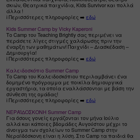
σκιών, Θεατρικά παιχνίδια, Kids Survivor και πολλά 
άλλα !

ℹ️ Περισσότερες πληροφορίες ➡️ 
εδώ
Kids Summer Camp by Vicky Kaperoni
Tο Camp του Teaching Brightly σας περιμένει να 
περάσετε λίγες στιγμές χαλάρωσης πριν την 
έναρξη των μαθημάτων! Παιχνίδι – Διασκέδαση – 
Δημιουργία!

ℹ️ Περισσότερες πληροφορίες ➡️ 
εδώ
Καλειδοσκόπιο Summer Camp
Tο Camp του Καλειδοσκόπιου περιλαμβάνει ένα 
δομημένο πρόγραμμα με ποικίλα δημιουργικά 
εργαστήρια, τα οποία εναλλάσσονται με βάση την 
σύνθεση της ομάδας!

ℹ️ Περισσότερες πληροφορίες ➡️ 
εδώ
ΝΕΡΑΪΔΟΣΚΟΝΗ Summer Camp
Για όσους γονείς εργάζονται τον μήνα Ιούλιο 
αλλά και κάποιες βδομάδες Αυγούστου μέχρι το 
άνοιγμα των σχολείων το Summer Camp στην 
Νεραϊδόσκονη είναι η λύση. Στο Camp τα παιδιά θα 