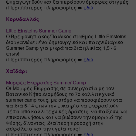
ψυχαγωγηθούν και θα περάσουν όμορφες στιγμές!

ℹ️ Περισσότερες πληροφορίες ➡️ 
εδώ
Κορυδαλλός
Little Einsteins Summer Camp
Ο Βρεφονηπιακός/Παιδικός σταθμός Little Einsteins 
διοργανώνει ένα δημιουργικό και παιχνιδιάρικο 
Summer Camp για μικρά παιδιά ηλικίας 1,5 - 6 
ετών!

ℹ️ Περισσότερες πληροφορίες ➡️ 
εδώ
Χαϊδάρι
Μορφές Έκφρασης Summer Camp
Οι Μορφές Έκφρασης σε συνεργασία με τον 
Βοτανικό Κήπο Διομήδους το 7ο καλλιτεχνικό 
summer camp τους, με στόχο να προσφέρουν στα 
παιδιά 5-14 ετών την ευκαιρία να εκφραστούν 
μέσα από καλλιτεχνικές δράσεις, να παίξουν, να 
επικοινωνήσουν και να βιώσουν την ομορφιά της 
Φύσης, δίνοντας ιδιαίτερη προσοχή στην 
ασφάλεια και την υγεία τους !

ℹ️ Περισσότερες πληροφορίες ➡️ 
εδώ