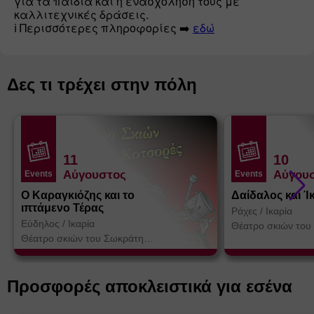
για τα παιδιά και η ενασχόληση τους με 
καλλιτεχνικές δράσεις.

ℹ️ Περισσότερες πληροφορίες ➡️ 
εδώ
Δες τι τρέχει στην πόλη
11
10
Αύγουστος
Αύγου
Events
Events
Ο Καραγκιόζης και το
Δαίδαλος και Ί
ιπτάμενο Τέρας
Ράχες
/
Ικαρία
Εύδηλος
/
Ικαρία
Θέατρο σκιών του
Κοτσορέ
Θέατρο σκιών του Σωκράτη
Κοτσορέ
Προσφορές αποκλειστικά για εσένα