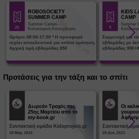
ROBOSOCIETY
KIDS 
SUMMER CAMP
CAMP
Summer Camps -
Summer 
20
9
Καλοκαιρινή Απασχόληση
Καλοκαιρ
Ωράριο 08:00-17:00 * Η προσφορά
Συμμετοχή για τ
ισχύει αποκλειστικά για online κράτηση.
εβδομάδες με έκ
Αρχική τιμή εβδομάδας 85€
εβδομάδας 90€+
Προτάσεις για την τάξη και το σπίτι
Δωρεάν Tροχός της
Οι καλι
25ης Μαρτίου από το
γουρου
Εκπ.
Εκπ.
Υλικό
Υλικό
my-book.gr
Αφήγησ
από τα
Συντακτική ομάδα Kidsproject.gr
Συντακτική ομά
Παραμ
20 Μαρ, 2024
29 Δεκ, 2023