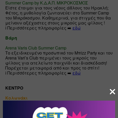
Summer Camp by Κ.Δ.Α.Π. ΜΙΚΡΟΚΟΣΜΟΣ
Είστε έτοιμοι για τους νέους άθλους του Ηρακλή; 
Φέτος, η μυθολογία ζωντανεύει στο Summer Camp 
του Μικρόκοσμου. Καθημερινά, για στιγμές που θα 
μείνουν αξέχαστες στους μικρούς μας φίλους !

ℹ️ Περισσότερες πληροφορίες ➡️ 
εδώ
Βάρη 
Arena Varis Club Summer Camp
Το εξειδικευμένο προσωπικό του Μπizz Party και του 
Arena Vari’s Club περιμένει τους μικρούς του 
φίλους για ατελείωτο παιχνίδι και διασκέδαση! 
Παρέχεται μεταφορά από και προς το σπίτι!

ℹ️ Περισσότερες πληροφορίες ➡️ 
εδώ
ΚΕΝΤΡΟ
Κολωνάκι
Κατασκήνωση μικρών «εφευρετών» 2020 | Μουσείο 
Κοτσανά!
Το Μουσείο Κοτσανά ανοίγει και πάλι τις πύλες 