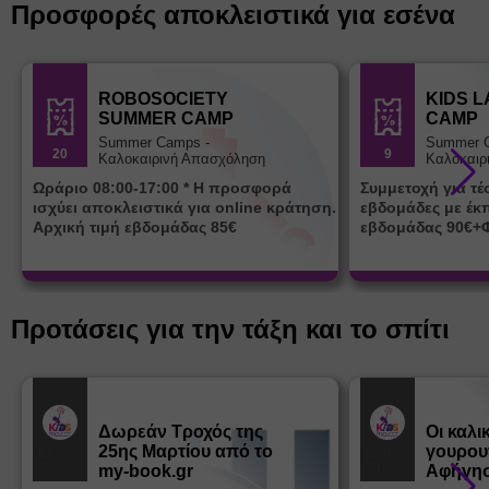
Προσφορές αποκλειστικά για εσένα
ROBOSOCIETY
KIDS 
SUMMER CAMP
CAMP
Summer Camps -
Summer 
20
9
Καλοκαιρινή Απασχόληση
Καλοκαιρ
Ωράριο 08:00-17:00 * Η προσφορά
Συμμετοχή για τ
ισχύει αποκλειστικά για online κράτηση.
εβδομάδες με έκ
Αρχική τιμή εβδομάδας 85€
εβδομάδας 90€+
Προτάσεις για την τάξη και το σπίτι
Δωρεάν Tροχός της
Οι καλι
25ης Μαρτίου από το
γουρου
Εκπ.
Εκπ.
Υλικό
Υλικό
my-book.gr
Αφήγησ