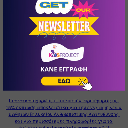
επανάληψης για το παιδί και να το 
αναπροσαρμόζει μέχρι να είναι αποδοτικό.
Τέλος, σημαντικό είναι να γνωρίζουμε ότι σε 
περίπτωση αποτυχίας, δεν κατακρίνουμε το παιδί, 
αλλά το βοηθάμε να προχωρήσει και να θέσει 
νέους στόχους! Είναι μια δοκιμασία οι 
πανελλήνιες!
Είναι σημαντικό ΝΑ ΣΤΟΧΕΥΟΥΜΕ ΠΑΝΤΑ ΨΗΛΑ!
Καλή επιτυχία σε όλους τους υποψηφίους!
Για να κατοχυρώσετε το κουπόνι προσφοράς με 
15% έκπτωση αποκλειστικά για την εγγραφή νέων 
μαθητών Β' λυκείου Ανθρωπιστικής Κατεύθυνσης 
και για περισσότερες πληροφορίες για το 
Φιλολογικό Διδασκαλείο, πατήστε εδώ!