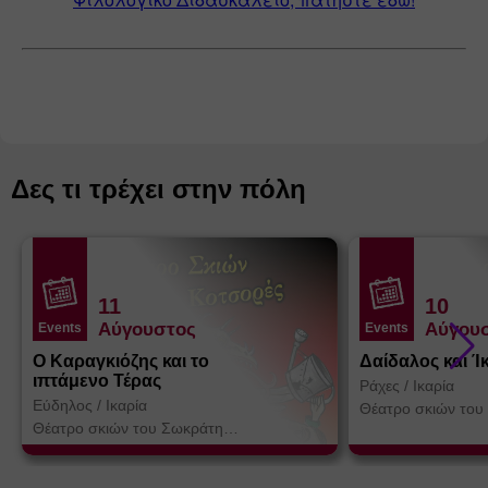
Δες τι τρέχει στην πόλη
11
10
Αύγουστος
Αύγου
Events
Events
Ο Καραγκιόζης και το
Δαίδαλος και Ί
ιπτάμενο Τέρας
Ράχες
/
Ικαρία
Εύδηλος
/
Ικαρία
Θέατρο σκιών του
Κοτσορέ
Θέατρο σκιών του Σωκράτη
Κοτσορέ