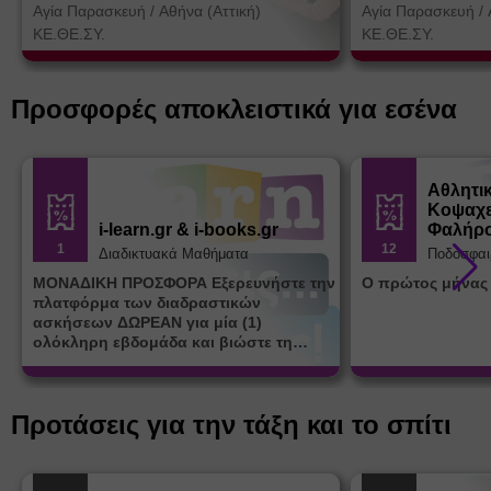
Θεσσαλονίκη)
Αγία Παρασκευή
/
Αθήνα (Αττική)
Αγία Παρασκευή
/
ΚΕ.ΘΕ.ΣΥ.
ΚΕ.ΘΕ.ΣΥ.
Προσφορές αποκλειστικά για εσένα
Αθλητι
Κοψαχε
i-learn.gr & i-books.gr
Φαλήρ
1
12
Διαδικτυακά Μαθήματα
Ποδόσφαι
ΜΟΝΑΔΙΚΗ ΠΡΟΣΦΟΡΑ Εξερευνήστε την
Ο πρώτος μήνας
πλατφόρμα των διαδραστικών
ασκήσεων ΔΩΡΕΑΝ για μία (1)
ολόκληρη εβδομάδα και βιώστε τη
μοναδική εμπειρία εκμάθησης του i-
learn.gr* * Αφορά νέες εγγραφές
Προτάσεις για την τάξη και το σπίτι