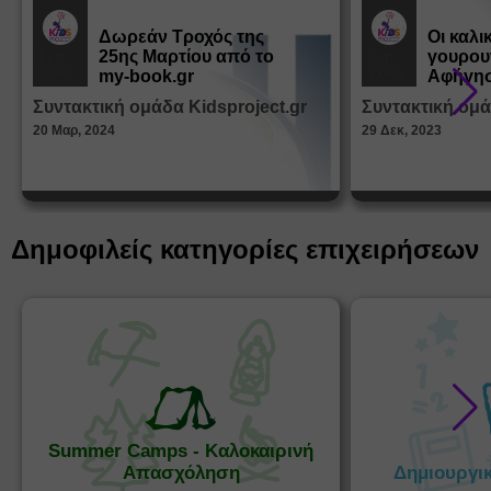
Δωρεάν Tροχός της
Οι καλι
25ης Μαρτίου από το
γουρου
Εκπ.
Εκπ.
Υλικό
Υλικό
my-book.gr
Αφήγησ
από τα
Συντακτική ομάδα Kidsproject.gr
Συντακτική ομά
Παραμ
20 Μαρ, 2024
29 Δεκ, 2023
Δημοφιλείς κατηγορίες επιχειρήσεων
Summer Camps - Καλοκαιρινή
Απασχόληση
Δημιουργι