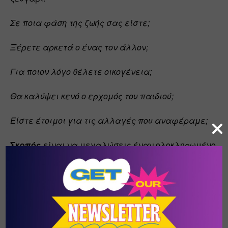
Σε ποια φάση της ζωής σας είστε;
Ξέρετε αρκετά ο ένας τον άλλον;
Για ποιον λόγο θέλετε οικογένεια;
Θα καλύψει κενό ο ερχομός του παιδιού;
Είστε έτοιμοι για τις αλλαγές που αναφέραμε;
Σκοπός
 είναι να μεγαλώσεις έναν ολοκληρωμένο, 
ισορροπημένο, ανθεκτικό, χρήσιμο για την 
κοινωνία άνθρωπο που θα συμβάλλει στο να γίνει 
ο κόσμος λίγο καλύτερος.
Και είναι 
ΟΚ
 να μην μπορείς, να μην αντέχεις, να 
μην θες.