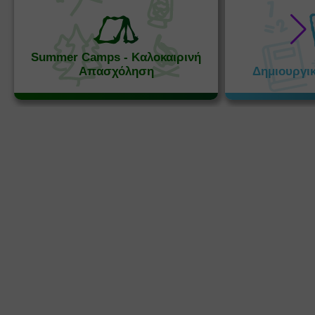
Summer Camps - Καλοκαιρινή
Απασχόληση
Δημιουργι