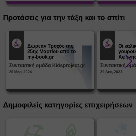
Προτάσεις για την τάξη και το σπίτι
Δωρεάν Tροχός της
Οι καλι
25ης Μαρτίου από το
γουρου
Εκπ.
Εκπ.
Υλικό
Υλικό
my-book.gr
Αφήγησ
από τα
Συντακτική ομάδα Kidsproject.gr
Συντακτική ομά
Παραμ
20 Μαρ, 2024
29 Δεκ, 2023
Δημοφιλείς κατηγορίες επιχειρήσεων