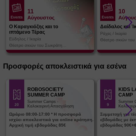
11
10
Αύγουστος
Αύγου
Events
Events
Ο Καραγκιόζης και το
Δαίδαλος και Ί
ιπτάμενο Τέρας
Ράχες
/
Ικαρία
Εύδηλος
/
Ικαρία
Θέατρο σκιών του
Κοτσορέ
Θέατρο σκιών του Σωκράτη
Κοτσορέ
Προσφορές αποκλειστικά για εσένα
ROBOSOCIETY
KIDS 
SUMMER CAMP
CAMP
Summer Camps -
Summer 
20
9
Καλοκαιρινή Απασχόληση
Καλοκαιρ
Ωράριο 08:00-17:00 * Η προσφορά
Συμμετοχή για τ
ισχύει αποκλειστικά για online κράτηση.
εβδομάδες με έκ
Αρχική τιμή εβδομάδας 85€
εβδομάδας 90€+