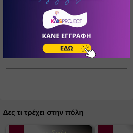
Άλλωστε δεν είναι όλοι οι άνθρωποι γεννημένοι 
για να γίνονται γονείς.
⇒ Όλα αυτά και πολλά άλλα στα σεμινάρια 
που έρχονται στο 
My Life Therapy
 από τον 
Σεπτέμβρη.
Δες τι τρέχει στην πόλη