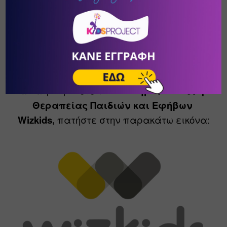
Για να γνωρίσετε το 
Επιστημονικό Κέντρο 
Θεραπείας Παιδιών και Εφήβων 
Wizkids, 
πατήστε στην παρακάτω εικόνα: