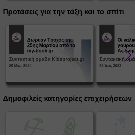
Προτάσεις για την τάξη και το σπίτι
Δωρεάν Tροχός της
Οι καλι
25ης Μαρτίου από το
γουρου
Εκπ.
Εκπ.
Υλικό
Υλικό
my-book.gr
Αφήγησ
από τα
Συντακτική ομάδα Kidsproject.gr
Συντακτική ομά
Παραμ
20 Μαρ, 2024
29 Δεκ, 2023
Δημοφιλείς κατηγορίες επιχειρήσεων