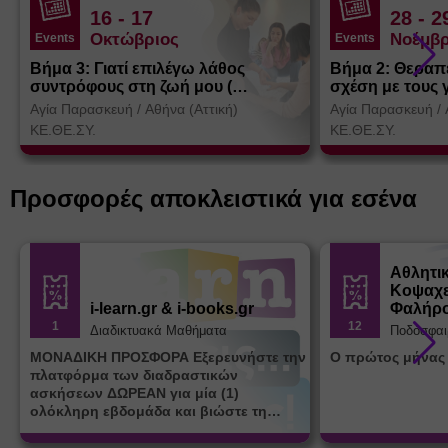
16
- 17
28
- 2
Οκτώβριος
Νοέμβρ
Events
Events
Βήμα 3: Γιατί επιλέγω λάθος
Βήμα 2: Θεραπ
συντρόφους στη ζωή μου (
σχέση με τους 
Θεσσαλονίκη)
Αγία Παρασκευή
/
Αθήνα (Αττική)
Αγία Παρασκευή
/
ΚΕ.ΘΕ.ΣΥ.
ΚΕ.ΘΕ.ΣΥ.
Προσφορές αποκλειστικά για εσένα
Αθλητι
Κοψαχε
i-learn.gr & i-books.gr
Φαλήρ
1
12
Διαδικτυακά Μαθήματα
Ποδόσφαι
ΜΟΝΑΔΙΚΗ ΠΡΟΣΦΟΡΑ Εξερευνήστε την
Ο πρώτος μήνας
πλατφόρμα των διαδραστικών
ασκήσεων ΔΩΡΕΑΝ για μία (1)
ολόκληρη εβδομάδα και βιώστε τη
μοναδική εμπειρία εκμάθησης του i-
learn.gr* * Αφορά νέες εγγραφές