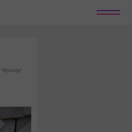
 "Εξέλιξη"