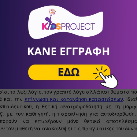
γνωστικών λειτουργιών.
να βοηθηθεί ένα παιδί με μαθησιακές δυσκολίες;
ε βάση τη σωστή ενημέρωση για τον ιδιαίτερο 
κόσμο τω
γονείς και εκπαιδευτικοί μπορούν να βοηθήσουν σημ
ποστήριξη του μαθητή στη σχολική του μελέτη στο σπ
στοιχα. 
των κατάλληλων στρατηγικών και μεθόδων για την υπο
γκαία, ιδιαίτερα σε τομείς που αφορούν την ανάγνωσ
ία, το λεξιλόγιο, τον γραπτό λόγο αλλά και θέματα πο
 και την 
επίγνωση και κατανόηση καταστάσεων
. Ιδι
κπαιδευτικού, η θετική ανατροφοδότηση με τη μορφή
ζί με τον καθηγητή, η παρακίνηση για αυτοδιόρθωση, 
μπορούν να επιφέρουν μόνο θετικά αποτελέσμα
υν τον μαθητή να ανακαλύψει τις πραγματικές του δυνα