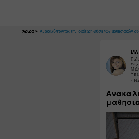
Κλείσιμο
Άρθρα
Ανακαλύπτοντας την ιδιαίτερη φύση των μαθησιακών δ
ΜΑ
Ειδ
Φιλ
Μέλ
Υπε
4 Νο
Ανακαλύ
μαθησι