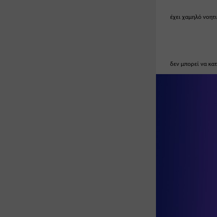
έχει χαμηλό νοητ
δεν μπορεί να κα
φτάσει σε επίπε
οι δυσκολίες του 
διδασκαλίας,
αντιμετωπίζει πρ
σχολείου.