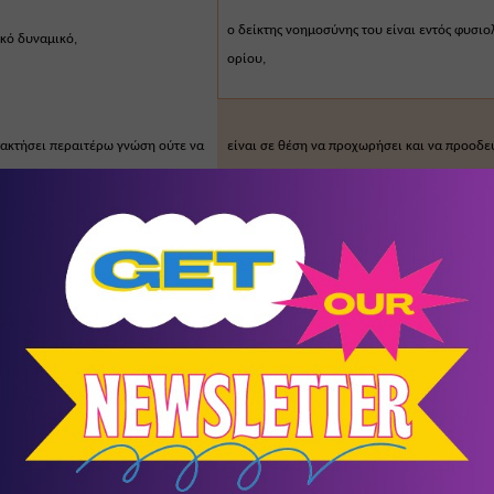
ο δείκτης νοημοσύνης του είναι εντός φυσιο
ικό δυναμικό,
ορίου,
τακτήσει περαιτέρω γνώση ούτε να 
είναι σε θέση να προχωρήσει και να προοδεύ
δο ακαδημαϊκών σπουδών,
αρκεί να διδαχθεί με εναλλακτικό και 
διαφοροποιημένο τρόπο διδασκαλίας,
η ακατάλληλη διδασκαλία μπορεί να επιδεινώ
είναι απόρροια ακατάλληλης 
πρόβλημα αλλά σε καμία περίπτωση δεν το 
προκαλεί,
οβλήματα 
μόνο
 στα μαθήματα του 
πολλές φορές αντιμετωπίζει κοινωνικο-
συναισθηματικού τύπου δυσκολίες λόγω των
συνεχών, άκαρπων προσπαθειών του ή λόγω 