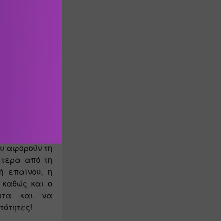
ν μαθησιακών 
αντικά στην 
ίτι και στο 
στήριξή του 
η, τη γραφή, 
υ αφορούν τη 
αίτερα από τη 
 επαίνου, η 
καθώς και ο 
τα και να 
τότητες!