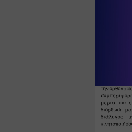
Πώς μπορεί 
Ξεκινώντας μ
δυσκολιών
, 
κατάλληλη υ
σχολείο, αντί
Η εφαρμογή 
κρίνεται ανα
την ορθογραφ
συμπεριφορά
μεριά του ε
διόρθωση μα
διάλογος 
κινητοποιήσο