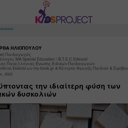
υσκολιών
ΡΘΑ ΗΛΙΟΠΟΥΛΟΥ
ική Παιδαγωγός

όλογος MA Special Education / B.T.E.C Edexcel

ος Πανελλήνιας Ένωσης Ειδικών Παιδαγωγών

ύθυνη Εκδόσεων my-book.gr & Κέντρου Αγωγής Παιδιού & Εφήβου
ε, 2022
πτοντας την ιδιαίτερη φύση των
ακών δυσκολιών