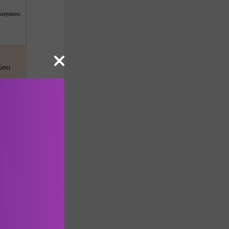
λογικού 
σει 
σει το 
 