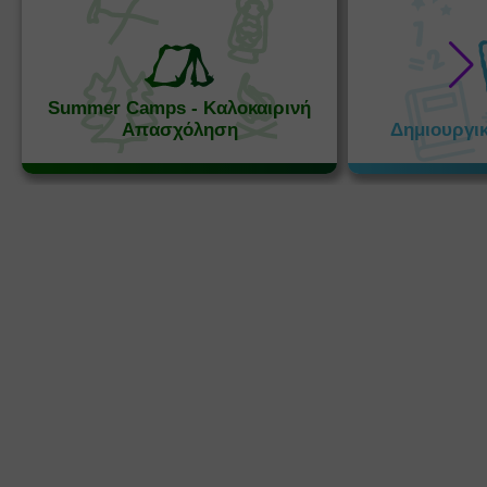
Summer Camps - Καλοκαιρινή
Απασχόληση
Δημιουργι