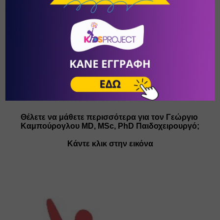
Θέλετε να μάθετε περισσότερα για τον Γεώργιο 
Καμπούρογλου MD, MSc, PhD Παιδοχειρουργό;
Κάντε κλικ στην εικόνα