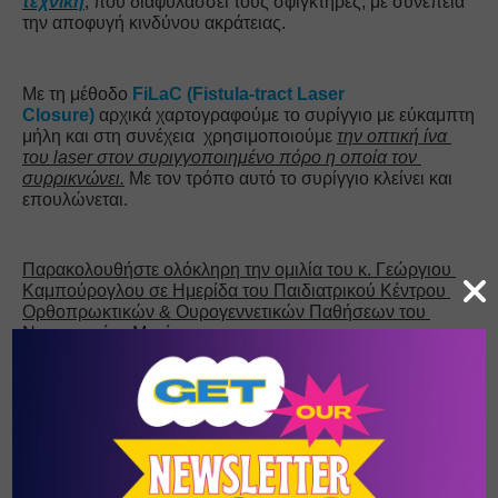
τεχνική
, που διαφυλάσσει τους σφιγκτήρες, με συνέπεια 
την αποφυγή κινδύνου ακράτειας.
Με τη μέθοδο
 FiLaC (Fistula-tract Laser 
Closure)
 αρχικά χαρτογραφούμε το συρίγγιο με εύκαμπτη 
μήλη και στη συνέχεια  χρησιμοποιούμε 
τ
ην οπτική ίνα 
του laser στον συριγγοποιημένο πόρο η οποία τον 
συρρικνώνει.
 Με τον τρόπο αυτό το συρίγγιο κλείνει και 
επουλώνεται.
Παρακολουθήστε ολόκληρη την ομιλία του κ. Γεώργιου 
Καμπούρογλου σε Ημερίδα του Παιδιατρικού Κέντρου 
Ορθοπρωκτικών & Ουρογεννετικών Παθήσεων του 
Νοσοκομείου Μητέρα: