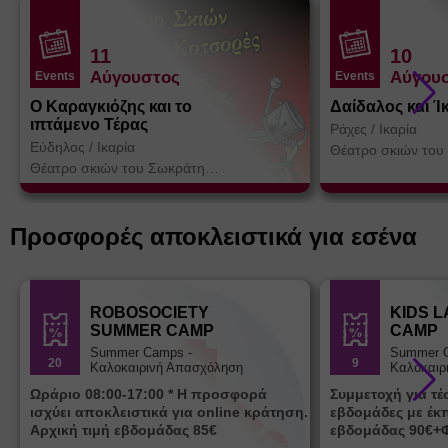
11
10
Αύγουστος
Αύγου
Events
Events
Ο Καραγκιόζης και το
Δαίδαλος και Ί
ιπτάμενο Τέρας
Ράχες
/
Ικαρία
Εύδηλος
/
Ικαρία
Θέατρο σκιών του
Κοτσορέ
Θέατρο σκιών του Σωκράτη
Κοτσορέ
Προσφορές αποκλειστικά για εσένα
ROBOSOCIETY
KIDS 
SUMMER CAMP
CAMP
Summer Camps -
Summer 
20
9
Καλοκαιρινή Απασχόληση
Καλοκαιρ
Ωράριο 08:00-17:00 * Η προσφορά
Συμμετοχή για τ
ισχύει αποκλειστικά για online κράτηση.
εβδομάδες με έκ
Αρχική τιμή εβδομάδας 85€
εβδομάδας 90€+