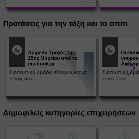
Προτάσεις για την τάξη και το σπίτι
Δωρεάν Tροχός της
Οι καλι
25ης Μαρτίου από το
γουρου
Εκπ.
Εκπ.
Υλικό
Υλικό
my-book.gr
Αφήγησ
από τα
Συντακτική ομάδα Kidsproject.gr
Συντακτική ομά
Παραμ
20 Μαρ, 2024
29 Δεκ, 2023
Δημοφιλείς κατηγορίες επιχειρήσεων