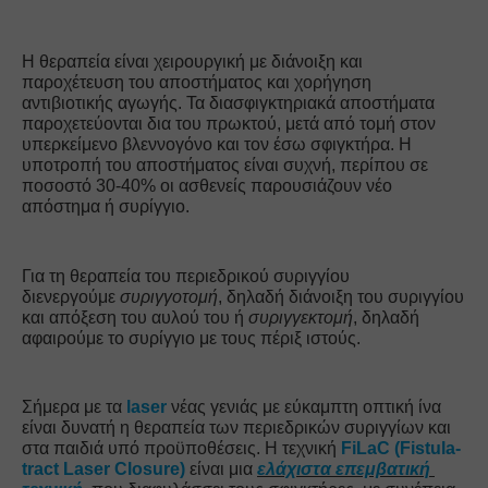
Η θεραπεία είναι χειρουργική με διάνοιξη και 
παροχέτευση του αποστήματος και χορήγηση 
αντιβιοτικής αγωγής. Τα διασφιγκτηριακά αποστήματα 
παροχετεύονται δια του πρωκτού, μετά από τομή στον 
υπερκείμενο βλεννογόνο και τον έσω σφιγκτήρα. Η 
υποτροπή του αποστήματος είναι συχνή, περίπου σε 
ποσοστό 30-40% οι ασθενείς παρουσιάζουν νέο 
απόστημα ή συρίγγιο.
Για τη θεραπεία του περιεδρικού συριγγίου 
διενεργούμε
 συριγγοτομή
, δηλαδή διάνοιξη του συριγγίου 
και απόξεση του αυλού του ή 
συριγγεκτομή
, δηλαδή 
αφαιρούμε το συρίγγιο με τους πέριξ ιστούς.
Σήμερα με τα 
laser 
νέας γενιάς με εύκαμπτη οπτική ίνα 
είναι δυνατή η θεραπεία των περιεδρικών συριγγίων και 
στα παιδιά υπό προϋποθέσεις. Η τεχνική 
FiLaC (Fistula-
tract Laser Closure) 
είναι μια 
ελάχιστα επεμβατική 