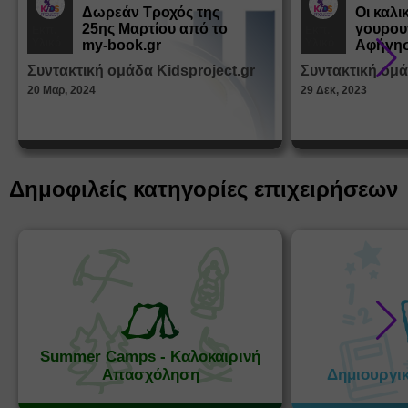
Δωρεάν Tροχός της
Οι καλι
25ης Μαρτίου από το
γουρου
Εκπ.
Εκπ.
Υλικό
Υλικό
my-book.gr
Αφήγησ
από τα
Συντακτική ομάδα Kidsproject.gr
Συντακτική ομά
Παραμ
20 Μαρ, 2024
29 Δεκ, 2023
Δημοφιλείς κατηγορίες επιχειρήσεων
Summer Camps - Καλοκαιρινή
Απασχόληση
Δημιουργι