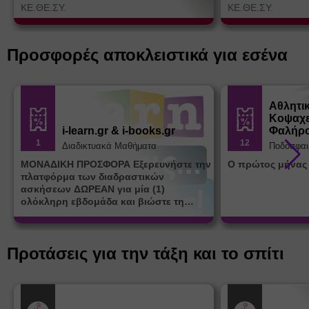
ΚΕ.ΘΕ.ΣΥ.
ΚΕ.ΘΕ.ΣΥ.
Προσφορές αποκλειστικά για εσένα
Αθλητι
Κοψαχε
i-learn.gr & i-books.gr
Φαλήρ
1
12
Διαδικτυακά Μαθήματα
Ποδόσφαι
ΜΟΝΑΔΙΚΗ ΠΡΟΣΦΟΡΑ Εξερευνήστε την
Ο πρώτος μήνας
πλατφόρμα των διαδραστικών
ασκήσεων ΔΩΡΕΑΝ για μία (1)
ολόκληρη εβδομάδα και βιώστε τη
μοναδική εμπειρία εκμάθησης του i-
learn.gr* * Αφορά νέες εγγραφές
Προτάσεις για την τάξη και το σπίτι