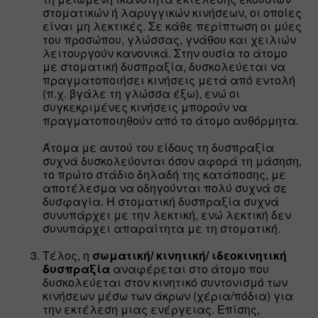
στοματικών ή λαρυγγικών κινήσεων, οι οποίες 
είναι μη λεκτικές. Σε κάθε περίπτωση οι μύες 
του προσώπου, γλώσσας, γνάθου και χειλιών 
λειτουργούν κανονικά. Στην ουσία το άτομο 
με στοματική δυσπραξία, δυσκολεύεται να 
πραγματοποιήσει κινήσεις μετά από εντολή 
(π.χ. βγάλε τη γλώσσα έξω), ενώ οι 
συγκεκριμένες κινήσεις μπορούν να 
πραγματοποιηθούν από το άτομο αυθόρμητα. 
Άτομα με αυτού του είδους τη δυσπραξία 
συχνά δυσκολεύονται όσον αφορά τη μάσηση, 
το πρώτο στάδιο δηλαδή της κατάποσης, με 
αποτέλεσμα να οδηγούνται πολύ συχνά σε 
δυσφαγία. Η στοματική δυσπραξία συχνά 
συνυπάρχει με την λεκτική, ενώ λεκτική δεν 
συνυπάρχει απαραίτητα με τη στοματική.
Τέλος, η 
σωματική/ κινητική/ ιδεοκινητική 
δυσπραξία
 αναφέρεται στο άτομο που 
δυσκολεύεται στον κινητικό συντονισμό των 
κινήσεων μέσω των άκρων (χέρια/πόδια) για 
την εκτέλεση μιας ενέργειας. Επίσης, 