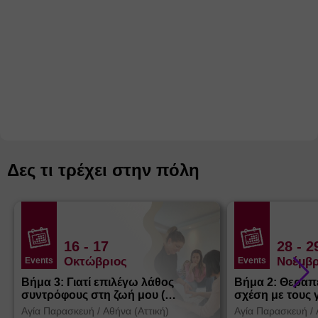
Δες τι τρέχει στην πόλη
16
- 17
28
- 2
Οκτώβριος
Νοέμβρ
Events
Events
Βήμα 3: Γιατί επιλέγω λάθος
Βήμα 2: Θεραπ
συντρόφους στη ζωή μου (
σχέση με τους 
Θεσσαλονίκη)
Αγία Παρασκευή
/
Αθήνα (Αττική)
Αγία Παρασκευή
/