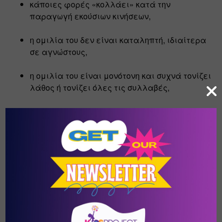
κάποιες φορές «κολλάει» κατά την 
παραγωγή εκούσιων κινήσεων,
η ομιλία του δεν είναι καταληπτή, ιδιαίτερα 
σε αγνώστους,
η ομιλία του είναι μονότονη και συχνά τονίζει 
λάθος ή τονίζει όλες τις συλλαβές,
συνήθως τα παιδιά κάνουν έντονες 
προσπάθειες αναζήτησης της σωστής 
αρθρωτικής κίνησης, όταν προσπαθούν να 
παράγουν ένα ήχο,
δυσκολεύονται να ρυθμίσουν την ταχύτητα, το 
ρυθμό και την ένταση της ομιλίας,
εκνευρισμός ή και αποφυγή παραγωγής μιας 
λέξης που τον δυσκολεύει,