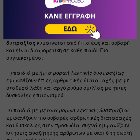
παύσεις ανάμεσα σε λέξεις και συλλαβές
Επιπλέον, η 
σοβαρότητα της 
δυπραξίας
 κυμαίνεται από ήπια έως και σοβαρή 
και είναι διαφορετική σε κάθε παιδί. Πιο 
συγκεκριμένα:
 1) παιδιά με 
ήπια μορφή λεκτικής δυσπραξίας 
εμφανίζουν ήπιες αρθρωτικές διαταραχές με μη 
σταθερά λάθη και αργό ρυθμό ομιλίας με ήπιες 
δυσκολίες επιτονισμού,
 2) παιδιά με
 μέτρια μορφή λεκτικής δυσπραξίας 
εμφανίζουν πιο σοβαρές αρθρωτικές διαταραχές 
και δυσκολίες στην προσωδία, συχνά εμφανίζουν 
κινήσεις αναζήτησης αρθρωτών με σκοπό τη σωστή 