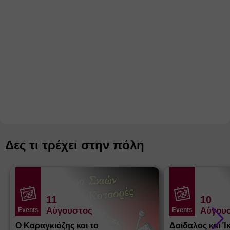
Δες τι τρέχει στην πόλη
11
10
Αύγουστος
Αύγου
Events
Events
Ο Καραγκιόζης και το
Δαίδαλος και Ί