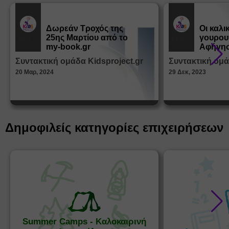
Δωρεάν Tροχός της
Οι καλι
25ης Μαρτίου από το
γουρου
Εκπ.
Εκπ.
Υλικό
Υλικό
my-book.gr
Αφήγησ
από τα
Συντακτική ομάδα Kidsproject.gr
Συντακτική ομά
Παραμ
20 Μαρ, 2024
29 Δεκ, 2023
Δημοφιλείς κατηγορίες επιχειρήσεων
Summer Camps - Καλοκαιρινή