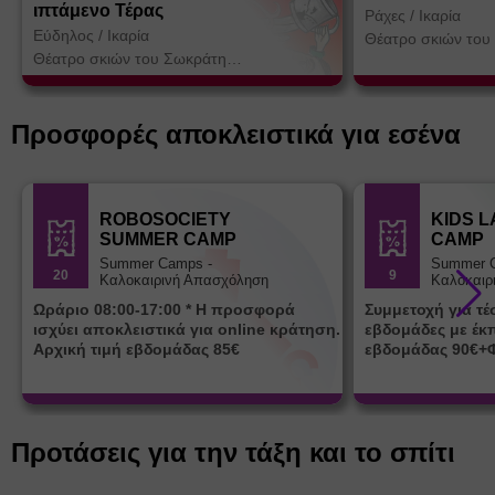
ιπτάμενο Τέρας
Ράχες
/
Ικαρία
Εύδηλος
/
Ικαρία
Θέατρο σκιών του
Κοτσορέ
Θέατρο σκιών του Σωκράτη
Κοτσορέ
Προσφορές αποκλειστικά για εσένα
ROBOSOCIETY
KIDS 
SUMMER CAMP
CAMP
Summer Camps -
Summer 
20
9
Καλοκαιρινή Απασχόληση
Καλοκαιρ
Ωράριο 08:00-17:00 * Η προσφορά
Συμμετοχή για τ
ισχύει αποκλειστικά για online κράτηση.
εβδομάδες με έκ
Αρχική τιμή εβδομάδας 85€
εβδομάδας 90€+
Προτάσεις για την τάξη και το σπίτι