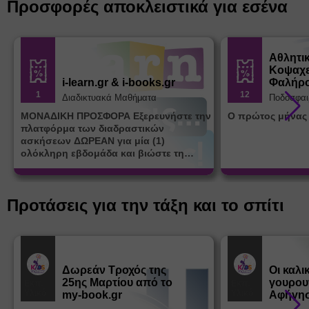
Προσφορές αποκλειστικά για εσένα
Αθλητι
Κοψαχε
i-learn.gr & i-books.gr
Φαλήρ
1
12
Διαδικτυακά Μαθήματα
Ποδόσφαι
ΜΟΝΑΔΙΚΗ ΠΡΟΣΦΟΡΑ Εξερευνήστε την
Ο πρώτος μήνας
πλατφόρμα των διαδραστικών
ασκήσεων ΔΩΡΕΑΝ για μία (1)
ολόκληρη εβδομάδα και βιώστε τη
μοναδική εμπειρία εκμάθησης του i-
learn.gr* * Αφορά νέες εγγραφές
Προτάσεις για την τάξη και το σπίτι
Δωρεάν Tροχός της
Οι καλι
25ης Μαρτίου από το
γουρου
Εκπ.
Εκπ.
Υλικό
Υλικό
my-book.gr
Αφήγησ
από τα