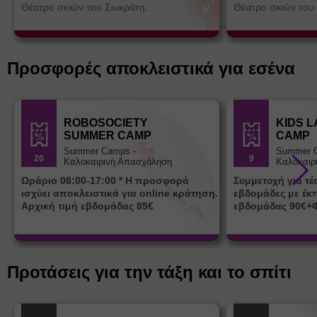
Θέατρο σκιών του Σωκράτη
Θέατρο σκιών του
Κοτσορέ
Κοτσορέ
Προσφορές αποκλειστικά για εσένα
ROBOSOCIETY
KIDS 
SUMMER CAMP
CAMP
Summer Camps -
Summer 
20
9
Καλοκαιρινή Απασχόληση
Καλοκαιρ
Ωράριο 08:00-17:00 * Η προσφορά
Συμμετοχή για τ
ισχύει αποκλειστικά για online κράτηση.
εβδομάδες με έκ
Αρχική τιμή εβδομάδας 85€
εβδομάδας 90€+
Προτάσεις για την τάξη και το σπίτι