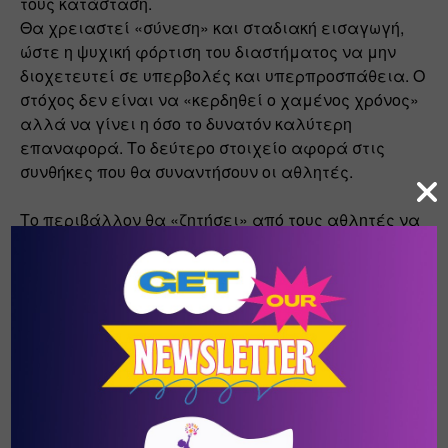
τους κατάσταση. 
Θα χρειαστεί «σύνεση» και σταδιακή εισαγωγή, 
ώστε η ψυχική φόρτιση του διαστήματος να μην 
διοχετευτεί σε υπερβολές και υπερπροσπάθεια. Ο 
στόχος δεν είναι να «κερδηθεί ο χαμένος χρόνος» 
αλλά να γίνει η όσο το δυνατόν καλύτερη 
επαναφορά. Το δεύτερο στοιχείο αφορά στις 
συνθήκες που θα συναντήσουν οι αθλητές.
Το περιβάλλον θα «ζητήσει» από τους αθλητές να 
προσαρμοστούν στις συνθήκες. Πιθανόν να κάνουν 
άμεσα αγώνες χωρίς μεγάλη προετοιμασία, να 
μην έχουν τα δεδομένα που είχαν και πριν, να 
χρειαστεί να είναι αρκετά προσεκτικοί, να 
δεχθούν τον συνεχή έλεγχο για την προστασία 
τους και άλλες καταστάσεις, οι οποίες εκ πρώτης 
δεν ακούγονται «ευχάριστες».
Ωστόσο, και το στάδιο της επαναφοράς θα είναι εν 