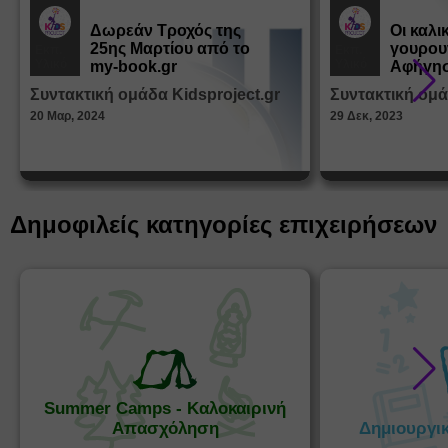
Δωρεάν Tροχός της
Οι καλι
25ης Μαρτίου από το
γουρου
Εκπ.
Εκπ.
Υλικό
Υλικό
my-book.gr
Αφήγησ
από τα
Συντακτική ομάδα Kidsproject.gr
Συντακτική ομά
Παραμ
20 Μαρ, 2024
29 Δεκ, 2023
Δημοφιλείς κατηγορίες επιχειρήσεων
Summer Camps - Καλοκαιρινή
Απασχόληση
Δημιουργι