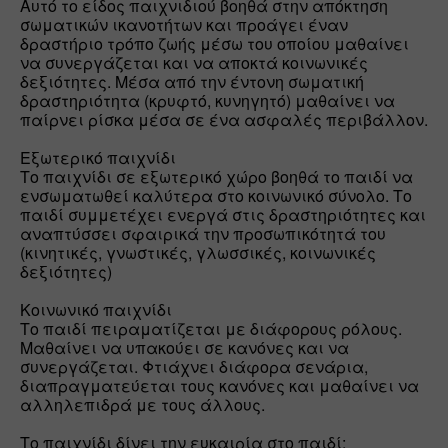
Αυτό το είδος παιχνιδιού βοηθά στην απόκτηση 
σωματικών ικανοτήτων και προάγει έναν 
δραστήριο τρόπο ζωής μέσω του οποίου μαθαίνει 
να συνεργάζεται και να αποκτά κοινωνικές 
δεξιότητες. Μέσα από την έντονη σωματική 
δραστηριότητα (κρυφτό, κυνηγητό) μαθαίνει να 
παίρνει ρίσκα μέσα σε ένα ασφαλές περιβάλλον.

Εξωτερικό παιχνίδι

Το παιχνίδι σε εξωτερικό χώρο βοηθά το παιδί να 
ενσωματωθεί καλύτερα στο κοινωνικό σύνολο. Το 
παιδί συμμετέχει ενεργά στις δραστηριότητες και  
αναπτύσσει σφαιρικά την προσωπικότητά του 
(κινητικές, γνωστικές, γλωσσικές, κοινωνικές 
δεξιότητες)

Κοινωνικό παιχνίδι

Το παιδί πειραματίζεται με διάφορους ρόλους. 
Μαθαίνει να υπακούει σε κανόνες και να 
συνεργάζεται. Φτιάχνει διάφορα σενάρια, 
διαπραγματεύεται τους κανόνες και μαθαίνει να 
αλληλεπιδρά με τους άλλους. 

Το παιχνίδι δίνει την ευκαιρία στο παιδί:
