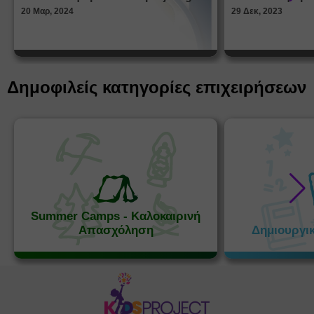
Παραμ
20 Μαρ, 2024
29 Δεκ, 2023
Δημοφιλείς κατηγορίες επιχειρήσεων
Summer Camps - Καλοκαιρινή
Απασχόληση
Δημιουργι