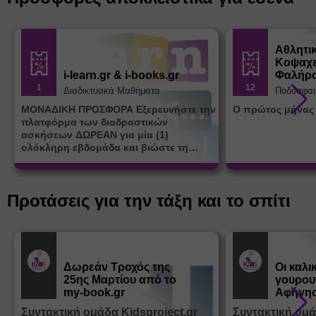
Αθλητι
Κοψαχε
i-learn.gr & i-books.gr
Φαλήρ
1
12
Διαδικτυακά Μαθήματα
Ποδόσφαι
ΜΟΝΑΔΙΚΗ ΠΡΟΣΦΟΡΑ Εξερευνήστε την
Ο πρώτος μήνας
πλατφόρμα των διαδραστικών
ασκήσεων ΔΩΡΕΑΝ για μία (1)
ολόκληρη εβδομάδα και βιώστε τη
μοναδική εμπειρία εκμάθησης του i-
learn.gr* * Αφορά νέες εγγραφές
Προτάσεις για την τάξη και το σπίτι
Δωρεάν Tροχός της
Οι καλι
25ης Μαρτίου από το
γουρου
Εκπ.
Εκπ.
Υλικό
Υλικό
my-book.gr
Αφήγησ
από τα
Συντακτική ομάδα Kidsproject.gr
Συντακτική ομά