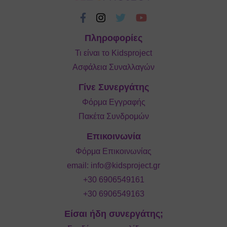
Πληροφορίες
Τι είναι το Kidsproject
Ασφάλεια Συναλλαγών
Γίνε Συνεργάτης
Φόρμα Εγγραφής
Πακέτα Συνδρομών
Επικοινωνία
Φόρμα Επικοινωνίας
email:
info@kidsproject.gr
+30 6906549161
+30 6906549163
Είσαι ήδη συνεργάτης;