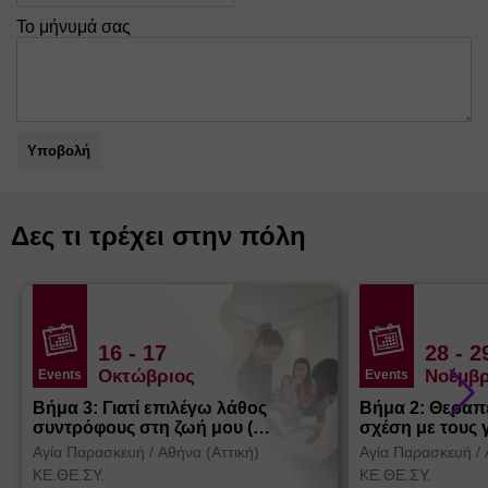
Το μήνυμά σας
Υποβολή
Δες τι τρέχει στην πόλη
16
- 17
28
- 2
Οκτώβριος
Νοέμβρ
Events
Events
Βήμα 3: Γιατί επιλέγω λάθος
Βήμα 2: Θεραπ
συντρόφους στη ζωή μου (
σχέση με τους 
Θεσσαλονίκη)
Αγία Παρασκευή
/
Αθήνα (Αττική)
Αγία Παρασκευή
/
ΚΕ.ΘΕ.ΣΥ.
ΚΕ.ΘΕ.ΣΥ.