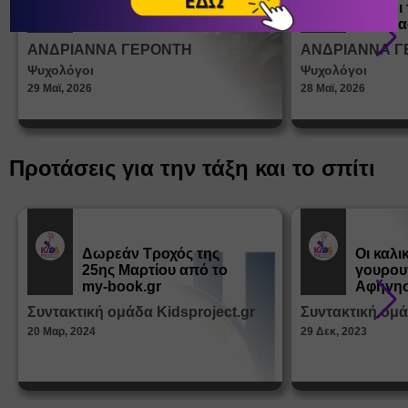
ένα παιδί να ντύνεται
έφηβοι 
Άρθρα
Άρθρα
μόνο του;
Η σημα
σεξουα
ΑΝΔΡΙΑΝΝΑ ΓΕΡΟΝΤΗ
ΑΝΔΡΙΑΝΝΑ Γ
στη δι
Ψυχολόγοι
Ψυχολόγοι
ταυτότ
29 Μαϊ, 2026
28 Μαϊ, 2026
Προτάσεις για την τάξη και το σπίτι
Δωρεάν Tροχός της
Οι καλι
25ης Μαρτίου από το
γουρου
Εκπ.
Εκπ.
Υλικό
Υλικό
my-book.gr
Αφήγησ
από τα
Συντακτική ομάδα Kidsproject.gr
Συντακτική ομά
Παραμ
20 Μαρ, 2024
29 Δεκ, 2023