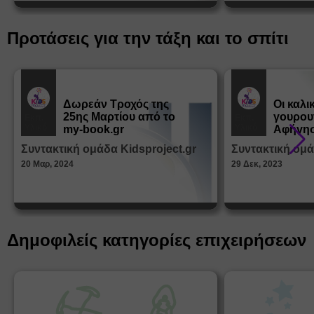
Προτάσεις για την τάξη και το σπίτι
Δωρεάν Tροχός της
Οι καλι
25ης Μαρτίου από το
γουρου
Εκπ.
Εκπ.
Υλικό
Υλικό
my-book.gr
Αφήγησ
από τα
Συντακτική ομάδα Kidsproject.gr
Συντακτική ομά
Παραμ
20 Μαρ, 2024
29 Δεκ, 2023
Δημοφιλείς κατηγορίες επιχειρήσεων