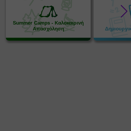
Summer Camps - Καλοκαιρινή
Απασχόληση
Δημιουργι