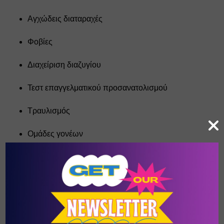
Αγχώδεις διαταραχές
Φοβίες
Διαχείριση διαζυγίου
Τεστ επαγγελματικού προσανατολισμού
Τραυλισμός
Ομάδες γονέων
Οnline συνεδρίες
Για το ΚΕΝΤΡΟ ΑΠΟΚΑΤΑΣΤΑΣΗΣ ΠΑΙΔΙΟΥ ΚΑΙ 
ΕΝΗΛΙΚΑ 