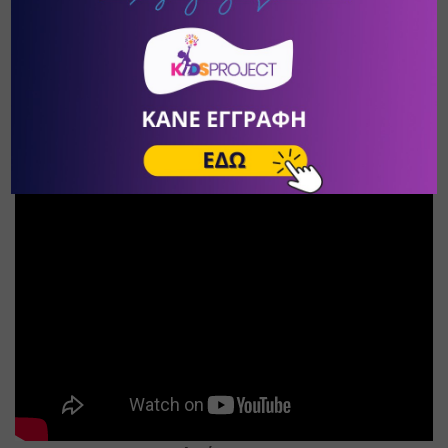
στο 
Χαλάνδρι
, πατήστε 
ΕΔΩ
στα 
Γλυκά Νερά
, πατήστε 
ΕΔΩ