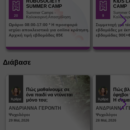
ROBOSOCIETY
KIDS 
SUMMER CAMP
CAMP
Summer Camps -
Summer 
20
9
Καλοκαιρινή Απασχόληση
Καλοκαιρ
Ωράριο 08:00-17:00 * Η προσφορά
Συμμετοχή για τ
ισχύει αποκλειστικά για online κράτηση.
εβδομάδες με έκ
Αρχική τιμή εβδομάδας 85€
εβδομάδας 90€+
Διάβασε
Πώς μαθαίνουμε σε
Πώς βλ
ένα παιδί να ντύνεται
έφηβοι 
Άρθρα
Άρθρα
μόνο του;
Η σημα
σεξουα
ΑΝΔΡΙΑΝΝΑ ΓΕΡΟΝΤΗ
ΑΝΔΡΙΑΝΝΑ Γ
στη δι
Ψυχολόγοι
Ψυχολόγοι
ταυτότ
29 Μαϊ, 2026
28 Μαϊ, 2026