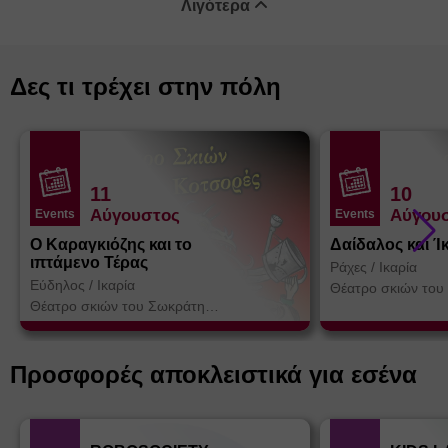
Λιγότερα
Δες τι τρέχει στην πόλη
11
10
Αύγουστος
Αύγου
Events
Events
Ο Καραγκιόζης και το
Δαίδαλος και Ί
ιπτάμενο Τέρας
Ράχες
/
Ικαρία
Εύδηλος
/
Ικαρία
Θέατρο σκιών του
Κοτσορέ
Θέατρο σκιών του Σωκράτη
Κοτσορέ
Προσφορές αποκλειστικά για εσένα