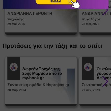
ένα παιδί να ντύνεται
έφηβοι 
Άρθρα
Άρθρα
μόνο του;
Η σημα
σεξουα
ΑΝΔΡΙΑΝΝΑ ΓΕΡΟΝΤΗ
ΑΝΔΡΙΑΝΝΑ Γ
στη δι
Ψυχολόγοι
Ψυχολόγοι
ταυτότ
29 Μαϊ, 2026
28 Μαϊ, 2026
Προτάσεις για την τάξη και το σπίτι
Δωρεάν Tροχός της
Οι καλι
25ης Μαρτίου από το
γουρου
Εκπ.
Εκπ.
Υλικό
Υλικό
my-book.gr
Αφήγησ
από τα
Συντακτική ομάδα Kidsproject.gr
Συντακτική ομά
Παραμ
20 Μαρ, 2024
29 Δεκ, 2023