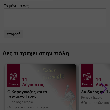
Το μήνυμά σας
Υποβολή
Δες τι τρέχει στην πόλη
11
10
Αύγουστος
Αύγου
Events
Events
Ο Καραγκιόζης και το
Δαίδαλος και Ί
ιπτάμενο Τέρας
Ράχες
/
Ικαρία
Εύδηλος
/
Ικαρία
Θέατρο σκιών του
Κοτσορέ
Θέατρο σκιών του Σωκράτη