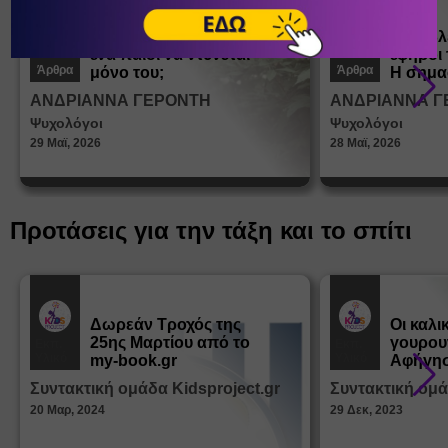
Πώς μαθαίνουμε σε
Πώς βλ
ένα παιδί να ντύνεται
έφηβοι 
Άρθρα
Άρθρα
μόνο του;
Η σημα
σεξουα
ΑΝΔΡΙΑΝΝΑ ΓΕΡΟΝΤΗ
ΑΝΔΡΙΑΝΝΑ Γ
στη δι
Ψυχολόγοι
Ψυχολόγοι
ταυτότ
29 Μαϊ, 2026
28 Μαϊ, 2026
Προτάσεις για την τάξη και το σπίτι
Δωρεάν Tροχός της
Οι καλι
25ης Μαρτίου από το
γουρου
Εκπ.
Εκπ.
Υλικό
Υλικό
my-book.gr
Αφήγησ
από τα
Συντακτική ομάδα Kidsproject.gr
Συντακτική ομά
Παραμ
20 Μαρ, 2024
29 Δεκ, 2023