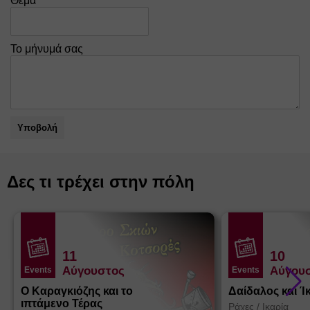
Θέμα
Το μήνυμά σας
Υποβολή
Δες τι τρέχει στην πόλη
11
10
Αύγουστος
Αύγου
Events
Events
Ο Καραγκιόζης και το
Δαίδαλος και Ί
ιπτάμενο Τέρας
Ράχες
/
Ικαρία