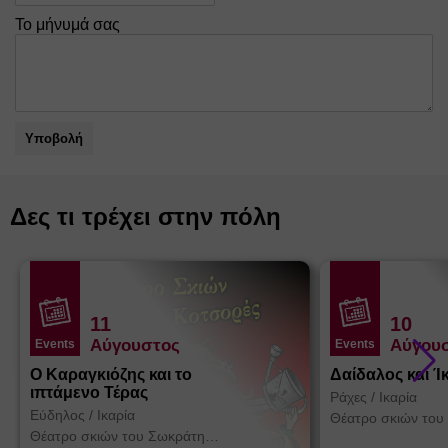
Το μήνυμά σας
Υποβολή
Δες τι τρέχει στην πόλη
11
10
Αύγουστος
Αύγου
Events
Events
Ο Καραγκιόζης και το
Δαίδαλος και Ί
ιπτάμενο Τέρας
Ράχες
/
Ικαρία
Εύδηλος
/
Ικαρία
Θέατρο σκιών του
Κοτσορέ
Θέατρο σκιών του Σωκράτη