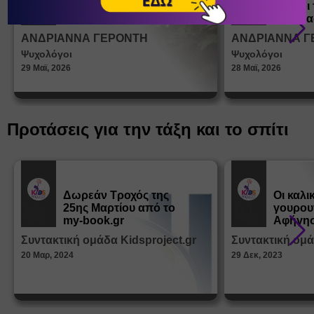
ένα παιδί να ντύνεται
έφηβοι 
Άρθρα
Άρθρα
μόνο του;
Η σημα
σεξουα
ΑΝΔΡΙΑΝΝΑ ΓΕΡΟΝΤΗ
ΑΝΔΡΙΑΝΝΑ Γ
στη δι
Ψυχολόγοι
Ψυχολόγοι
ταυτότ
29 Μαϊ, 2026
28 Μαϊ, 2026
Προτάσεις για την τάξη και το σπίτι
Δωρεάν Tροχός της
Οι καλι
25ης Μαρτίου από το
γουρου
Εκπ.
Εκπ.
Υλικό
Υλικό
my-book.gr
Αφήγησ
από τα
Συντακτική ομάδα Kidsproject.gr
Συντακτική ομά
Παραμ
20 Μαρ, 2024
29 Δεκ, 2023