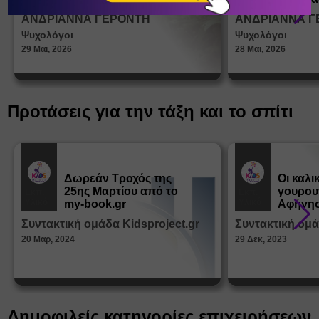
σεξουα
ΑΝΔΡΙΑΝΝΑ ΓΕΡΟΝΤΗ
ΑΝΔΡΙΑΝΝΑ Γ
στη δι
Ψυχολόγοι
Ψυχολόγοι
ταυτότ
29 Μαϊ, 2026
28 Μαϊ, 2026
Προτάσεις για την τάξη και το σπίτι
Δωρεάν Tροχός της
Οι καλι
25ης Μαρτίου από το
γουρου
Εκπ.
Εκπ.
Υλικό
Υλικό
my-book.gr
Αφήγησ
από τα
Συντακτική ομάδα Kidsproject.gr
Συντακτική ομά
Παραμ
20 Μαρ, 2024
29 Δεκ, 2023
Δημοφιλείς κατηγορίες επιχειρήσεων