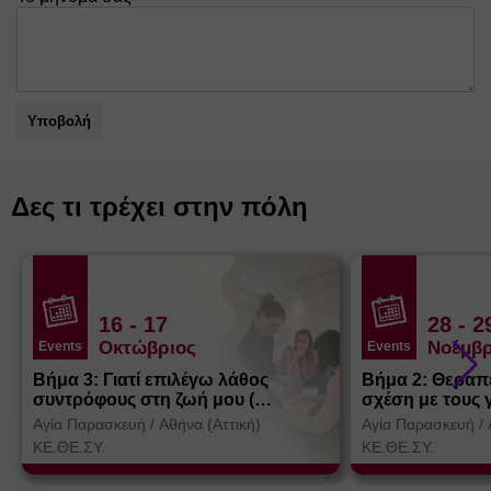
Υποβολή
Δες τι τρέχει στην πόλη
16
- 17
28
- 2
Οκτώβριος
Νοέμβρ
Events
Events
Βήμα 3: Γιατί επιλέγω λάθος
Βήμα 2: Θεραπ
συντρόφους στη ζωή μου (
σχέση με τους 
Θεσσαλονίκη)
Αγία Παρασκευή
/
Αθήνα (Αττική)
Αγία Παρασκευή
/
ΚΕ.ΘΕ.ΣΥ.
ΚΕ.ΘΕ.ΣΥ.