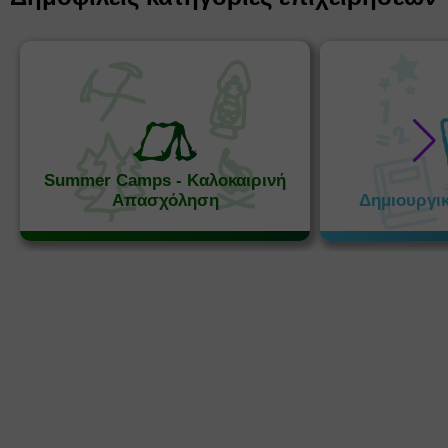
Summer Camps - Καλοκαιρινή
Απασχόληση
Δημιουργι