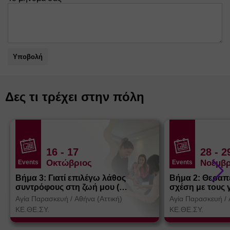
Υποβολή
Δες τι τρέχει στην πόλη
16
- 17
28
- 2
Οκτώβριος
Νοέμβρ
Events
Events
Βήμα 3: Γιατί επιλέγω λάθος
Βήμα 2: Θεραπ
συντρόφους στη ζωή μου (
σχέση με τους 
Θεσσαλονίκη)
Αγία Παρασκευή
/
Αθήνα (Αττική)
Αγία Παρασκευή
/
ΚΕ.ΘΕ.ΣΥ.
ΚΕ.ΘΕ.ΣΥ.