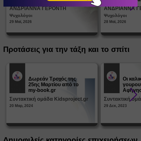
σεξουα
ΑΝΔΡΙΑΝΝΑ ΓΕΡΟΝΤΗ
ΑΝΔΡΙΑΝΝΑ Γ
στη δι
Ψυχολόγοι
Ψυχολόγοι
ταυτότ
29 Μαϊ, 2026
28 Μαϊ, 2026
Προτάσεις για την τάξη και το σπίτι
Δωρεάν Tροχός της
Οι καλι
25ης Μαρτίου από το
γουρου
Εκπ.
Εκπ.
Υλικό
Υλικό
my-book.gr
Αφήγησ
από τα
Συντακτική ομάδα Kidsproject.gr
Συντακτική ομά
Παραμ
20 Μαρ, 2024
29 Δεκ, 2023
Δημοφιλείς κατηγορίες επιχειρήσεων