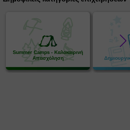
Summer Camps - Καλοκαιρινή
Απασχόληση
Δημιουργι