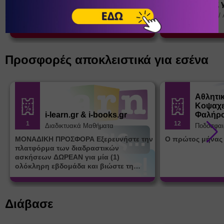
συντρόφους στη ζωή μου (
σχέση με τους 
Θεσσαλονίκη)
Αγία Παρασκευή
/
Αθήνα (Αττική)
Αγία Παρασκευή
/
ΚΕ.ΘΕ.ΣΥ.
ΚΕ.ΘΕ.ΣΥ.
Προσφορές αποκλειστικά για εσένα
Αθλητι
Κοψαχε
i-learn.gr & i-books.gr
Φαλήρ
1
12
Διαδικτυακά Μαθήματα
Ποδόσφαι
ΜΟΝΑΔΙΚΗ ΠΡΟΣΦΟΡΑ Εξερευνήστε την
Ο πρώτος μήνας
πλατφόρμα των διαδραστικών
ασκήσεων ΔΩΡΕΑΝ για μία (1)
ολόκληρη εβδομάδα και βιώστε τη
μοναδική εμπειρία εκμάθησης του i-
learn.gr* * Αφορά νέες εγγραφές
Διάβασε