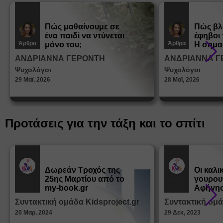
Πώς μαθαίνουμε σε
Πώς βλ
ένα παιδί να ντύνεται
έφηβοι 
Άρθρα
Άρθρα
μόνο του;
Η σημα
σεξουα
ΑΝΔΡΙΑΝΝΑ ΓΕΡΟΝΤΗ
ΑΝΔΡΙΑΝΝΑ Γ
στη δι
Ψυχολόγοι
Ψυχολόγοι
ταυτότ
29 Μαϊ, 2026
28 Μαϊ, 2026
Προτάσεις για την τάξη και το σπίτι
Δωρεάν Tροχός της
Οι καλι
25ης Μαρτίου από το
γουρου
Εκπ.
Εκπ.
Υλικό
Υλικό
my-book.gr
Αφήγησ
από τα
Συντακτική ομάδα Kidsproject.gr
Συντακτική ομά
Παραμ
20 Μαρ, 2024
29 Δεκ, 2023