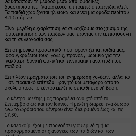
να κατακτούν τη μέθοδο μέσα από  ομαδικές 
δραστηριότητες  (κατασκευές, επιτραπέζια παιχνίδια κλπ). 
Τα παιδιά χωρίζονται ηλικιακά και είναι μια ομάδα περίπου 
8-10 ατόμων.
Είναι μεγάλη ευχαρίστηση να συνεχίζουμε στο χτίσιμο της 
 αυτοεκτίμησης των παιδιών μας, έχοντας την εμπιστοσύνη 
και τη συνεργασία σας.
Επιστημονικό προσωπικό  που  φροντίζει τα παιδιά μας, 
 αφουγκράζεται τους  γονείς, προνοεί,  μεριμνά για την 
 καλύτερη δυνατή ψυχική και πνευματική ανάπτυξη του 
παιδιού.
Επιπλέον πραγματοποιείται  ενημέρωση γονέων,  αλλά  και 
– σε  πρακτικό επίπεδο-  φαγητό και μεταφορά από το 
σχολείο προς το κέντρο μελέτης σε καθημερινή βάση.
Το κέντρο μελέτης μας παραμένει ανοιχτό από το 
Σεπτέμβριο ως και τον Ιούνιο. Η μελέτη διαρκεί ένα δυωρο 
ενώ το ωράριο του κέντρου είναι διευρυμένο έως και τις 
17:30.
Το καλοκαίρι έχουμε προνοήσει για θερινό τμήμα 
προσαρμοσμένο στις ανάγκες των παιδιών και των 