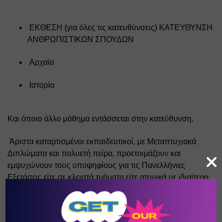
 ΕΚΘΕΣΗ (για όλες τις κατευθύνσεις) ΚΑΤΕΥΘΥΝΣΗ 
ΑΝΘΡΩΠΙΣΤΙΚΩΝ ΣΠΟΥΔΩΝ 
 Αρχαία 
 Ιστορία 
Και όποιο άλλο μάθημα εντάσσεται στην κατεύθυνση.
 Άριστα καταρτισμένοι εκπαιδευτικοί, με Μεταπτυχιακά 
Διπλώματα και πολυετή πείρα, προετοιμάζουν και 
εμψυχώνουν τους υποψηφίους για τις Πανελλήνιες 
Εξετάσεις είτε σε κλειστά τμήματα είτε ατομικά με ιδιαίτερα 
μαθήματα.
ΞΕΝΕΣ ΓΛΩΣΣΕΣ