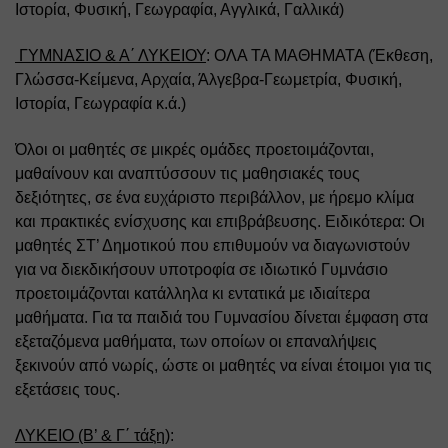
Ιστορία, Φυσική, Γεωγραφία, Αγγλικά, Γαλλικά) 
 ΓΥΜΝΑΣΙΟ & Α΄ ΛΥΚΕΙΟΥ
: ΟΛΑ ΤΑ ΜΑΘΗΜΑΤΑ (Έκθεση, 
Γλώσσα-Κείμενα, Αρχαία, Άλγεβρα-Γεωμετρία, Φυσική, 
Ιστορία, Γεωγραφία κ.ά.) 
Όλοι οι μαθητές σε μικρές ομάδες προετοιμάζονται, 
μαθαίνουν και αναπτύσσουν τις μαθησιακές τους 
δεξιότητες, σε ένα ευχάριστο περιβάλλον, με ήρεμο κλίμα 
και πρακτικές ενίσχυσης και επιβράβευσης. Ειδικότερα: Οι 
μαθητές ΣΤ’ Δημοτικού που επιθυμούν να διαγωνιστούν 
για να διεκδικήσουν υποτροφία σε ιδιωτικό Γυμνάσιο 
προετοιμάζονται κατάλληλα κι εντατικά με ιδιαίτερα 
μαθήματα. Για τα παιδιά του Γυμνασίου δίνεται έμφαση στα 
εξεταζόμενα μαθήματα, των οποίων οι επαναλήψεις 
ξεκινούν από νωρίς, ώστε οι μαθητές να είναι έτοιμοι για τις 
εξετάσεις τους. 
ΛΥΚΕΙΟ (Β’ & Γ΄ τάξη)
: 