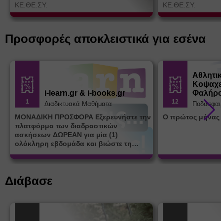
ΚΕ.ΘΕ.ΣΥ.
ΚΕ.ΘΕ.ΣΥ.
Προσφορές αποκλειστικά για εσένα
Αθλητι
Κοψαχε
i-learn.gr & i-books.gr
Φαλήρ
1
12
Διαδικτυακά Μαθήματα
Ποδόσφαι
ΜΟΝΑΔΙΚΗ ΠΡΟΣΦΟΡΑ Εξερευνήστε την
Ο πρώτος μήνας
πλατφόρμα των διαδραστικών
ασκήσεων ΔΩΡΕΑΝ για μία (1)
ολόκληρη εβδομάδα και βιώστε τη
μοναδική εμπειρία εκμάθησης του i-
learn.gr* * Αφορά νέες εγγραφές
Διάβασε