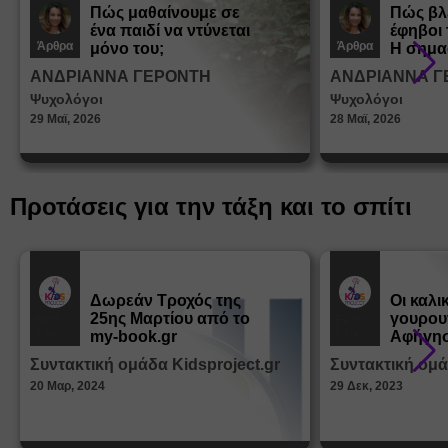
Πώς μαθαίνουμε σε
Πώς βλ
ένα παιδί να ντύνεται
έφηβοι 
Άρθρα
Άρθρα
μόνο του;
Η σημα
σεξουα
ΑΝΔΡΙΑΝΝΑ ΓΕΡΟΝΤΗ
ΑΝΔΡΙΑΝΝΑ Γ
στη δι
Ψυχολόγοι
Ψυχολόγοι
ταυτότ
29 Μαϊ, 2026
28 Μαϊ, 2026
Προτάσεις για την τάξη και το σπίτι
Δωρεάν Tροχός της
Οι καλι
25ης Μαρτίου από το
γουρου
Εκπ.
Εκπ.
Υλικό
Υλικό
my-book.gr
Αφήγησ
από τα
Συντακτική ομάδα Kidsproject.gr
Συντακτική ομά
Παραμ
20 Μαρ, 2024
29 Δεκ, 2023