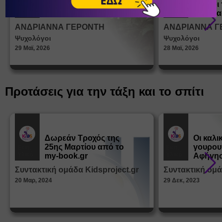
ένα παιδί να ντύνεται
έφηβοι 
Άρθρα
Άρθρα
μόνο του;
Η σημα
σεξουα
ΑΝΔΡΙΑΝΝΑ ΓΕΡΟΝΤΗ
ΑΝΔΡΙΑΝΝΑ Γ
στη δι
Ψυχολόγοι
Ψυχολόγοι
ταυτότ
29 Μαϊ, 2026
28 Μαϊ, 2026
Προτάσεις για την τάξη και το σπίτι
Δωρεάν Tροχός της
Οι καλι
25ης Μαρτίου από το
γουρου
Εκπ.
Εκπ.
Υλικό
Υλικό
my-book.gr
Αφήγησ
από τα
Συντακτική ομάδα Kidsproject.gr
Συντακτική ομά
Παραμ
20 Μαρ, 2024
29 Δεκ, 2023