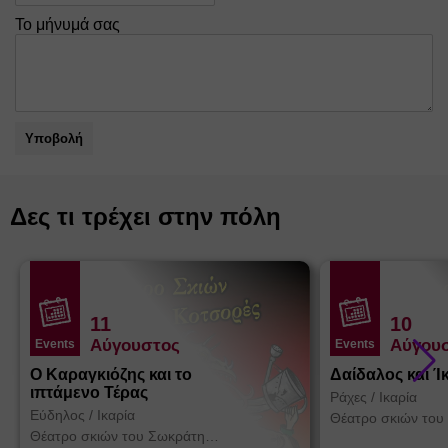
Το μήνυμά σας
Υποβολή
Δες τι τρέχει στην πόλη
11
10
Αύγουστος
Αύγου
Events
Events
Ο Καραγκιόζης και το
Δαίδαλος και Ί
ιπτάμενο Τέρας
Ράχες
/
Ικαρία
Εύδηλος
/
Ικαρία
Θέατρο σκιών του
Κοτσορέ
Θέατρο σκιών του Σωκράτη