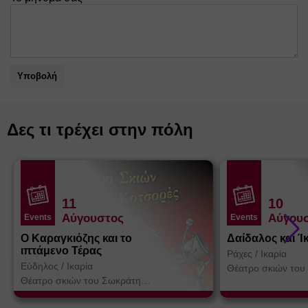
Υποβολή
Δες τι τρέχει στην πόλη
11
10
Αύγουστος
Αύγου
Events
Events
Ο Καραγκιόζης και το
Δαίδαλος και Ί
ιπτάμενο Τέρας
Ράχες
/
Ικαρία
Εύδηλος
/
Ικαρία
Θέατρο σκιών του
Κοτσορέ
Θέατρο σκιών του Σωκράτη
Κοτσορέ