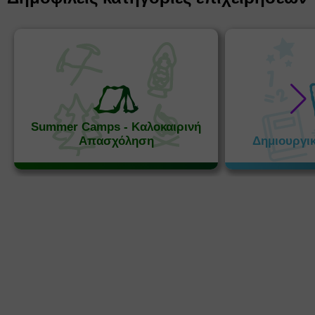
Summer Camps - Καλοκαιρινή
Απασχόληση
Δημιουργι