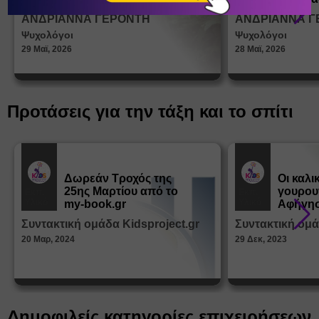
σεξουα
ΑΝΔΡΙΑΝΝΑ ΓΕΡΟΝΤΗ
ΑΝΔΡΙΑΝΝΑ Γ
στη δι
Ψυχολόγοι
Ψυχολόγοι
ταυτότ
29 Μαϊ, 2026
28 Μαϊ, 2026
Προτάσεις για την τάξη και το σπίτι
Δωρεάν Tροχός της
Οι καλι
25ης Μαρτίου από το
γουρου
Εκπ.
Εκπ.
Υλικό
Υλικό
my-book.gr
Αφήγησ
από τα
Συντακτική ομάδα Kidsproject.gr
Συντακτική ομά
Παραμ
20 Μαρ, 2024
29 Δεκ, 2023
Δημοφιλείς κατηγορίες επιχειρήσεων