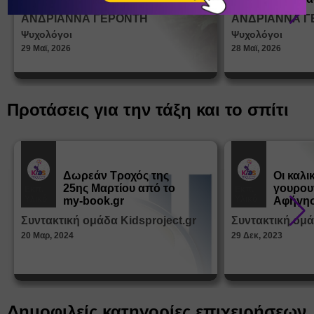
σεξουα
ΑΝΔΡΙΑΝΝΑ ΓΕΡΟΝΤΗ
ΑΝΔΡΙΑΝΝΑ Γ
στη δι
Ψυχολόγοι
Ψυχολόγοι
ταυτότ
29 Μαϊ, 2026
28 Μαϊ, 2026
Προτάσεις για την τάξη και το σπίτι
Δωρεάν Tροχός της
Οι καλι
25ης Μαρτίου από το
γουρου
Εκπ.
Εκπ.
Υλικό
Υλικό
my-book.gr
Αφήγησ
από τα
Συντακτική ομάδα Kidsproject.gr
Συντακτική ομά
Παραμ
20 Μαρ, 2024
29 Δεκ, 2023
Δημοφιλείς κατηγορίες επιχειρήσεων