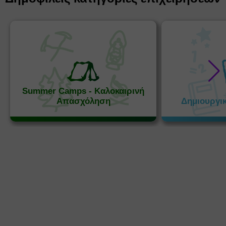
Summer Camps - Καλοκαιρινή
Απασχόληση
Δημιουργι