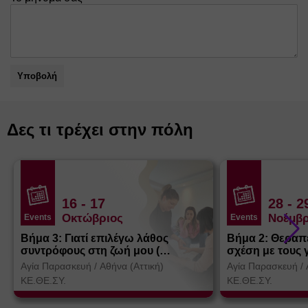
Υποβολή
Δες τι τρέχει στην πόλη
16
- 17
28
- 2
Οκτώβριος
Νοέμβρ
Events
Events
Βήμα 3: Γιατί επιλέγω λάθος
Βήμα 2: Θεραπ
συντρόφους στη ζωή μου (
σχέση με τους 
Θεσσαλονίκη)
Αγία Παρασκευή
/
Αθήνα (Αττική)
Αγία Παρασκευή
/
ΚΕ.ΘΕ.ΣΥ.
ΚΕ.ΘΕ.ΣΥ.