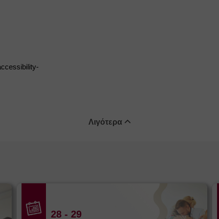
cessibility-
Λιγότερα
28
- 29