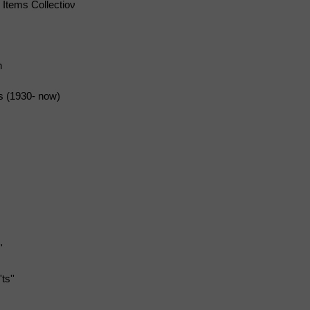
 Items Collectioν
n
s (1930- now)
'
ts''