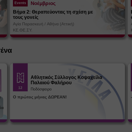
Νοέμβριος
Events
Βήμα 2: Θεραπεύοντας τη σχέση με
τους γονείς
Αγία Παρασκευή
/
Αθήνα (Αττική)
ΚΕ.ΘΕ.ΣΥ.
σένα
Αθλητικός Σύλλογος Κοψαχείλα
Παλαιού Φαλήρου
12
Ποδόσφαιρο
α
Ο πρώτος μήνας ΔΩΡΕΑΝ!
ία