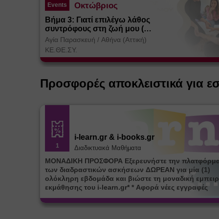
Οκτώβριος
Events
Βήμα 3: Γιατί επιλέγω λάθος
συντρόφους στη ζωή μου (
Θεσσαλονίκη)
Αγία Παρασκευή
/
Αθήνα (Αττική)
ΚΕ.ΘΕ.ΣΥ.
Προσφορές αποκλειστικά για ε
i-learn.gr & i-books.gr
1
Διαδικτυακά Μαθήματα
ΜΟΝΑΔΙΚΗ ΠΡΟΣΦΟΡΑ Εξερευνήστε την πλατφόρμ
των διαδραστικών ασκήσεων ΔΩΡΕΑΝ για μία (1)
ολόκληρη εβδομάδα και βιώστε τη μοναδική εμπειρ
εκμάθησης του i-learn.gr* * Αφορά νέες εγγραφές