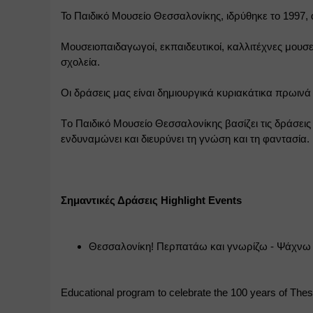
Το Παιδικό Μουσείο Θεσσαλονίκης, ιδρύθηκε το 1997,
Μουσειοπαιδαγωγοί, εκπαιδευτικοί, καλλιτέχνες μουσ
σχολεία.
Οι δράσεις μας είναι δημιουργικά κυριακάτικα πρωινά 
Tο Παιδικό Μουσείο Θεσσαλονίκης βασίζει τις δράσεις 
ενδυναμώνει και διευρύνει τη γνώση και τη φαντασία.
Σημαντικές Δράσεις Highlight Events
Θεσσαλονίκη! Περπατάω και γνωρίζω - Ψάχνω κ
Educational program to celebrate the 100 years of Thess