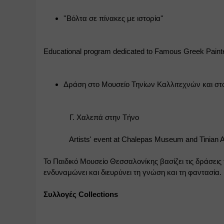
''Βόλτα σε πίνακες με ιστορία''
Educational program dedicated to Famous Greek Paint
Δράση στο Μουσείο Τηνίων Καλλιτεχνών και στ
             Γ. Χαλεπά στην Τήνο
             Artists' event at Chalepas Museum and Tinia
Το Παιδικό Μουσείο Θεσσαλονίκης βασίζει τις δράσεις 
ενδυναμώνει και διευρύνει τη γνώση και τη φαντασία.
Συλλογές Collections