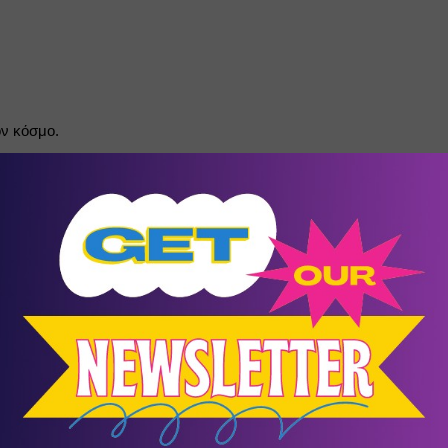
ον κόσμο.
ας κληρονομιά.
997 by a group of people with passion for culture, love for children a
upport daily educational programs and school tours. We also create S
e and art, learn about themselves and the world around them, approach 