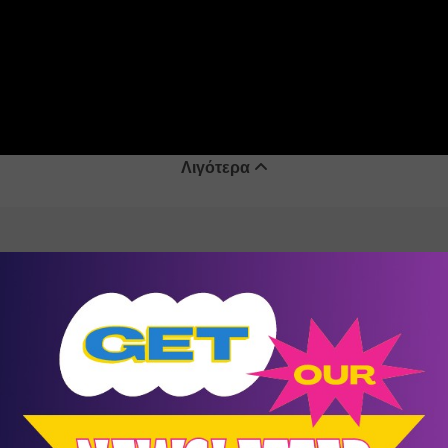
Λιγότερα
10
Αύγουστος
Events
Δαίδαλος και Ίκαρος
Ράχες
/
Ικαρία