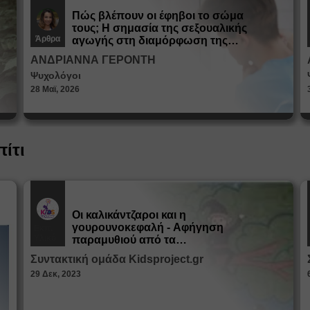
Πώς βλέπουν οι έφηβοι το σώμα
τους; Η σημασία της σεξουαλικής
Άρθρα
αγωγής στη διαμόρφωση της
ταυτότητας
ΑΝΔΡΙΑΝΝΑ ΓΕΡΟΝΤΗ
Ψυχολόγοι
28 Μαϊ, 2026
πίτι
Οι καλικάντζαροι και η
γουρουνοκεφαλή - Αφήγηση
Εκπ.
Υλικό
παραμυθιού από τα
Παραμυθοκαμώματα
Συντακτική ομάδα Kidsproject.gr
29 Δεκ, 2023