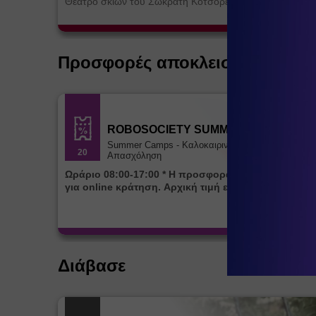
Θέατρο σκιών του Σωκράτη Κοτσορέ
Προσφορές αποκλειστικά για ε
ROBOSOCIETY SUMMER CAMP
Summer Camps - Καλοκαιρινή
20
Απασχόληση
Ωράριο 08:00-17:00 * Η προσφορά ισχύει αποκλειστικά
για online κράτηση. Αρχική τιμή εβδομάδας 85€
Διάβασε