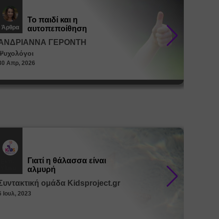
Το παιδί και η
Άρθρα
Άρθρα
αυτοπεποίθηση
ΑΝΔΡΙΑΝΝΑ ΓΕΡΟΝΤΗ
ΑΝΔΡ
Ψυχολόγοι
Ψυχολό
30 Απρ, 2026
30 Απρ, 
Γιατί η θάλασσα είναι
Εκπ.
Εκπ.
Υλικό
Υλικό
αλμυρή
Συντακτική ομάδα Kidsproject.gr
Συντακ
6 Ιουλ, 2023
26 Μαϊ, 