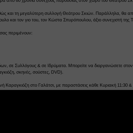
ερα από 60 χρόνια συνεχούς παρουσίας στον χώρο του Θεάτρου Σκ
αθώς και τη μεγαλύτερη συλλογή Θεάτρου Σκιών. Παράλληλα, θα απ
ο και τον γιο του, τον Κώστα Σπυρόπουλου, άξιο συνεχιστή της Τ
 σας περιμένουν:
ων, σε Συλλόγους & σε Ιδρύματα. Μπορείτε να διοργανώσετε στον χ
αγκιόζη, σκηνές, σούστες, DVD).
ηνή Καραγκιόζη στο Γαλάτσι, με παραστάσεις κάθε Κυριακή 11:30 &