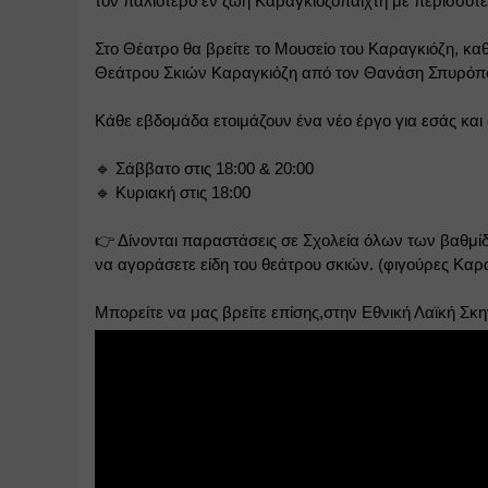
τον παλιότερο εν ζωή Καραγκιοζοπαίχτη με περισσότ
Στο Θέατρο θα βρείτε το Μουσείο του Καραγκιόζη, κ
Θεάτρου Σκιών Καραγκιόζη από τον Θανάση Σπυρόπουλ
Κάθε εβδομάδα ετοιμάζουν ένα νέο έργο για εσάς και
🔹 Σάββατο στις 18:00 & 20:00 
🔹 Κυριακή στις 18:00
👉 Δίνονται παραστάσεις σε Σχολεία όλων των βαθμίδ
να αγοράσετε είδη του θεάτρου σκιών. (φιγούρες Καρ
Μπορείτε να μας βρείτε επίσης,στην Εθνική Λαϊκή Σκ