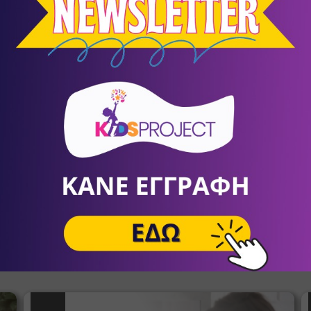
Θέατρο σκιών του Σωκράτη Κοτσορέ
σένα
KIDS LAB SUMMER CAMP
Summer Camps - Καλοκαιρινή
9
Απασχόληση
Συμμετοχή για τέσσερις ή περισσότερες εβδομάδες με
Ω
έκπτωση 10%. Τιμή εβδομάδας 90€+ΦΠΑ.