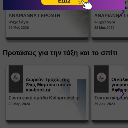
ένα παιδί να ντύνεται
έφηβοι 
Άρθρα
Άρθρα
μόνο του;
Η σημα
σεξουα
ΑΝΔΡΙΑΝΝΑ ΓΕΡΟΝΤΗ
ΑΝΔΡΙΑΝΝΑ Γ
στη δι
Ψυχολόγοι
Ψυχολόγοι
ταυτότ
29 Μαϊ, 2026
28 Μαϊ, 2026
Προτάσεις για την τάξη και το σπίτι
Δωρεάν Tροχός της
Οι καλι
25ης Μαρτίου από το
γουρου
Εκπ.
Εκπ.
Υλικό
Υλικό
my-book.gr
Αφήγησ
από τα
Συντακτική ομάδα Kidsproject.gr
Συντακτική ομά
Παραμ
20 Μαρ, 2024
29 Δεκ, 2023