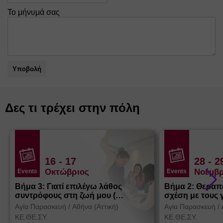
Το μήνυμά σας
Υποβολή
Δες τι τρέχει στην πόλη
16
- 17
28
- 2
Οκτώβριος
Νοέμβρ
Events
Events
Βήμα 3: Γιατί επιλέγω λάθος
Βήμα 2: Θεραπ
συντρόφους στη ζωή μου (
σχέση με τους 
Θεσσαλονίκη)
Αγία Παρασκευή
/
Αθήνα (Αττική)
Αγία Παρασκευή
/
ΚΕ.ΘΕ.ΣΥ.
ΚΕ.ΘΕ.ΣΥ.