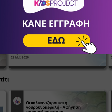
Πώς βλέπουν οι έφηβοι το σώμα
τους; Η σημασία της σεξουαλικής
Άρθρα
αγωγής στη διαμόρφωση της
ταυτότητας
ΑΝΔΡΙΑΝΝΑ ΓΕΡΟΝΤΗ
Ψυχολόγοι
28 Μαϊ, 2026
πίτι
Οι καλικάντζαροι και η
γουρουνοκεφαλή - Αφήγηση
Εκπ.
Υλικό
παραμυθιού από τα