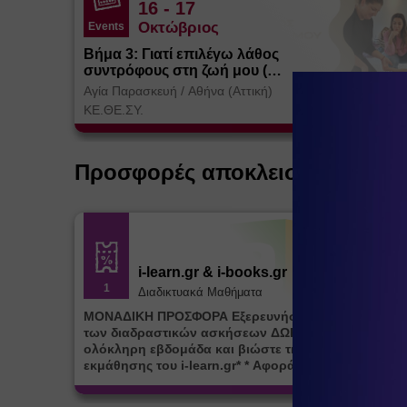
16
- 17
Οκτώβριος
Events
Βήμα 3: Γιατί επιλέγω λάθος
συντρόφους στη ζωή μου (
Θεσσαλονίκη)
Αγία Παρασκευή
/
Αθήνα (Αττική)
ΚΕ.ΘΕ.ΣΥ.
Προσφορές αποκλειστικά για ε
i-learn.gr & i-books.gr
1
Διαδικτυακά Μαθήματα
ΜΟΝΑΔΙΚΗ ΠΡΟΣΦΟΡΑ Εξερευνήστε την πλατφόρμ
των διαδραστικών ασκήσεων ΔΩΡΕΑΝ για μία (1)
ολόκληρη εβδομάδα και βιώστε τη μοναδική εμπειρ
εκμάθησης του i-learn.gr* * Αφορά νέες εγγραφές