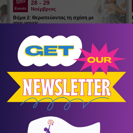
28
- 29
Νοέμβριος
Events
Βήμα 2: Θεραπεύοντας τη σχέση με
τους γονείς
Αγία Παρασκευή
/
Αθήνα (Αττική)
ΚΕ.ΘΕ.ΣΥ.
σένα
Αθλητικός Σύλλογος Κοψαχείλα
Παλαιού Φαλήρου
12
Ποδόσφαιρο
α
Ο πρώτος μήνας ΔΩΡΕΑΝ!
ία