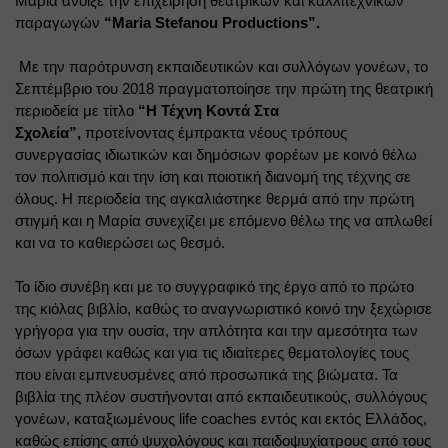
Μαρία άνοιξε την επιχείρηση θεατρικών και καλλιτεχνικών 
παραγωγών
“
Maria
Stefanou
Productions
”.
Με την παρότρυνση εκπαιδευτικών και συλλόγων γονέων, το 
Σεπτέμβριο του 2018 πραγματοποίησε την πρώτη της θεατρική 
περιοδεία με τίτλο
“Η Τέχνη Κοντά Στα 
Σχολεία”,
προτείνοντας έμπρακτα νέους τρόπους 
συνεργασίας ιδιωτικών και δημόσιων φορέων με κοινό θέλω 
τον πολιτισμό και την ίση και ποιοτική διανομή της τέχνης σε 
όλους. Η περιοδεία της αγκαλιάστηκε θερμά από την πρώτη 
στιγμή και η Μαρία συνεχίζει με επόμενο θέλω της να απλωθεί 
και να το καθιερώσει ως θεσμό.
Το ίδιο συνέβη και με το συγγραφικό της έργο από το πρώτο 
της κιόλας βιβλίο, καθώς το αναγνωριστικό κοινό την ξεχώρισε 
γρήγορα για την ουσία, την απλότητα και την αμεσότητα των 
όσων γράφει καθώς και για τις ιδιαίτερες θεματολογίες τους 
που είναι εμπνευσμένες από προσωπικά της βιώματα. Τα 
βιβλία της πλέον συστήνονται από εκπαιδευτικούς, συλλόγους 
γονέων, καταξιωμένους 
life
coaches
 εντός και εκτός Ελλάδος, 
καθώς επίσης από ψυχολόγους και παιδοψυχίατρους από τους 