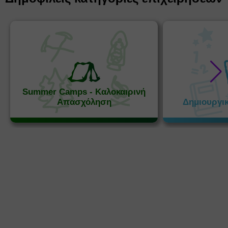
Summer Camps - Καλοκαιρινή
Απασχόληση
Δημιουργι