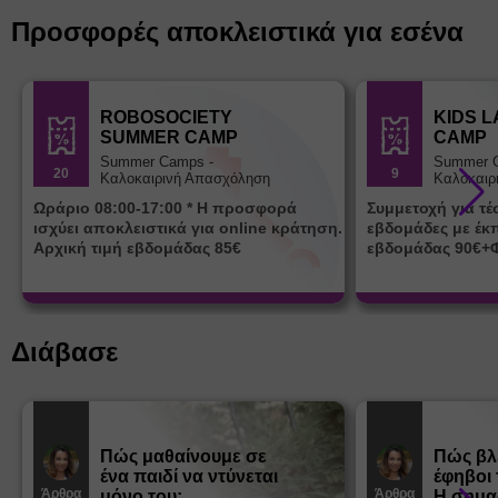
Προσφορές αποκλειστικά για εσένα
ROBOSOCIETY
KIDS 
SUMMER CAMP
CAMP
Summer Camps -
Summer 
20
9
Καλοκαιρινή Απασχόληση
Καλοκαιρ
Ωράριο 08:00-17:00 * Η προσφορά
Συμμετοχή για τ
ισχύει αποκλειστικά για online κράτηση.
εβδομάδες με έκ
Αρχική τιμή εβδομάδας 85€
εβδομάδας 90€+
Διάβασε
Πώς μαθαίνουμε σε
Πώς βλ
ένα παιδί να ντύνεται
έφηβοι 
Άρθρα
Άρθρα
μόνο του;
Η σημα