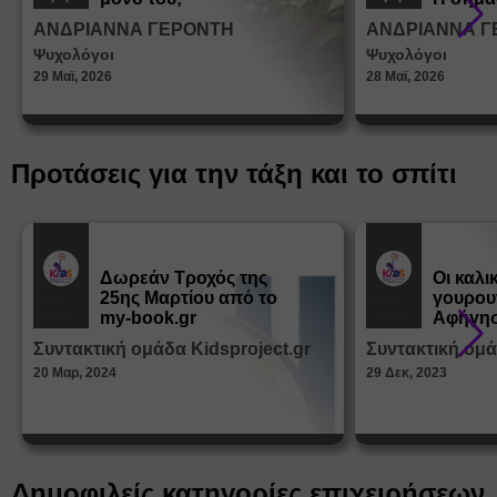
σεξουα
ΑΝΔΡΙΑΝΝΑ ΓΕΡΟΝΤΗ
ΑΝΔΡΙΑΝΝΑ Γ
στη δι
Ψυχολόγοι
Ψυχολόγοι
ταυτότ
29 Μαϊ, 2026
28 Μαϊ, 2026
Προτάσεις για την τάξη και το σπίτι
Δωρεάν Tροχός της
Οι καλι
25ης Μαρτίου από το
γουρου
Εκπ.
Εκπ.
Υλικό
Υλικό
my-book.gr
Αφήγησ
από τα
Συντακτική ομάδα Kidsproject.gr
Συντακτική ομά
Παραμ
20 Μαρ, 2024
29 Δεκ, 2023
Δημοφιλείς κατηγορίες επιχειρήσεων