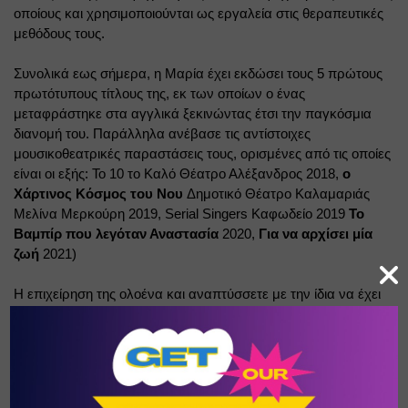
οποίους και χρησιμοποιούνται ως εργαλεία στις θεραπευτικές 
μεθόδους τους.
Συνολικά εως σήμερα, η Μαρία έχει εκδώσει τους 5 πρώτους 
πρωτότυπους τίτλους της, εκ των οποίων ο ένας 
μεταφράστηκε στα αγγλικά ξεκινώντας έτσι την παγκόσμια 
διανομή του. Παράλληλα ανέβασε τις αντίστοιχες 
μουσικοθεατρικές παραστάσεις τους, ορισμένες από τις οποίες 
είναι οι εξής: Το 10 το Καλό Θέατρο Αλέξανδρος 2018,
ο 
Χάρτινος Κόσμος του Νου
Δημοτικό Θέατρο Καλαμαριάς 
Μελίνα Μερκούρη 2019, 
Serial
Singers
 Καφωδείο 2019
Το 
Βαμπίρ που λεγόταν Αναστασία
2020,
Για να αρχίσει μία 
ζωή
2021)
Η επιχείρηση της ολοένα και αναπτύσσετε με την ίδια να έχει 
επεκταθεί επίσημα και στην επιμέλεια και έκδοση βιβλίων 
άλλων καλλιτεχνών.
Η δημιουργία της πάντα ολοκληρώνεται με τους
μαθητές
της 
και την διδακτική της πορεία. Πλέον τα μαθήματα και το 