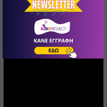
γραφείο της, στεγάζονται στον δικό της προσωπικό χώρο στο 
Φάληρο Θεσσαλονίκης, έναν πολυχώρο τεχνών που 
εγκαινιάστηκε τον Σεπτέμβριο του 2020, με σκοπό να 
αγκαλιάσει τους καλλιτέχνες και να δώσει στέγη σε όσους το 
έχουν ανάγκη για να εκφραστούν.
Η καλλιτεχνική της οικογένεια μεγαλώνει με τα δύο τελευταία 
βιβλία της να ετοιμάζονται να μεταφερθούν και αυτά στην 
θεατρική σκηνή, μαζί με το πρώτο της Χριστουγεννιάτικο 
βιβλίο και 
musical
 με τίτλο
«Πως φτιάχτηκε το 
χιόνι»,
αφιερωμένο στην ευθύνη της ζωής μας.