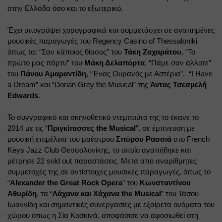
στην Ελλάδα όσο και το εξωτερικό.
Έχει υπογράψει χορογραφικά και συμμετάσχει σε αγαπημένες 
μουσικές παραγωγές του 
Regency
Casino
of
Thessaloniki
όπως τα: “Σαν κάποιος θίασος” του
Τάκη Ζαχαράτου
, “Το 
πρώτο μας πάρτυ” του
Μάκη Δελαπόρτα
, “Πάμε σαν άλλοτε” 
του
Πάνου Αμαραντίδη
, “Ένας Ουρανός με Αστέρια”,
 “
I
Have
a
Dream
” και “
Dorian
Grey
the
Musical
” της
Άντας Τσεσμελή 
Edwards
.
Το συγγραφικό και σκηνοθετικό ντεμπούτο της το έκανε το 
2014 με τις “
Πριγκίπισσες 
the
Musical
”, σε έμπνευση με 
μουσική επιμέλεια του μαέστρου
Σπύρου Ρασσιά
στο 
French
Keys
Jazz
Club
 Θεσσαλονίκης, το οποίο αγαπήθηκε και 
μέτρησε 22 
sold
out
 παραστάσεις. Μετά από αναρίθμητες 
συμμετοχές της σε αντίστοιχες μουσικές παραγωγές, όπως το 
“
Alexander
the
Great
Rock
Opera
” του
Κωνσταντίνου 
Αθυρίδη
, τα “
Λάχανα και Χάχανα 
the
Musical
” του Τάσου 
Ιωαννίδη και σημαντικές συνεργασίες με εξαίρετα ονόματα του 
χώρου όπως η Σία Κοσκινά, αποφάσισε να αφοσιωθεί στη 