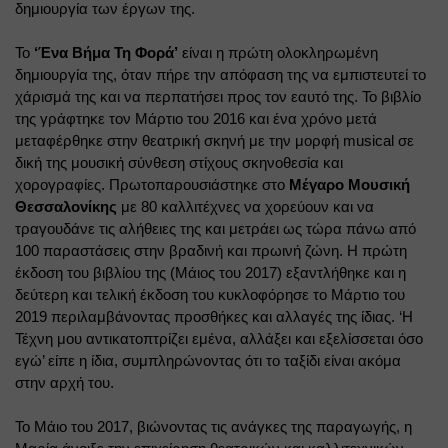
δημιουργία των έργων της.
Το
‘Ένα Βήμα Τη Φορά’
είναι η πρώτη ολοκληρωμένη 
δημιουργία της, όταν πήρε την απόφαση της να εμπιστευτεί το 
χάρισμά της και να περπατήσει προς τον εαυτό της. Το βιβλίο 
της γράφτηκε τον Μάρτιο του 2016 και ένα χρόνο μετά 
μεταφέρθηκε στην θεατρική σκηνή με την μορφή 
musical
 σε 
δική της μουσική σύνθεση στίχους σκηνοθεσία και 
χορογραφίες. Πρωτοπαρουσιάστηκε στο
Μέγαρο Μουσική 
Θεσσαλονίκης
με 80 καλλιτέχνες να χορεύουν και να 
τραγουδάνε τις αλήθειες της και μετράει ως τώρα πάνω από 
100 παραστάσεις στην βραδινή και πρωινή ζώνη. Η πρώτη 
έκδοση του βιβλίου της (Μάιος του 2017) εξαντλήθηκε και η 
δεύτερη και τελική έκδοση του κυκλοφόρησε το Μάρτιο του 
2019 περιλαμβάνοντας προσθήκες και αλλαγές της ίδιας. ‘Η 
Τέχνη μου αντικατοπτρίζει εμένα, αλλάξει και εξελίσσεται όσο 
εγώ’ είπε η ίδια, συμπληρώνοντας ότι το ταξίδι είναι ακόμα 
στην αρχή του.
Το Μάιο του 2017, βιώνοντας τις ανάγκες της παραγωγής, η 