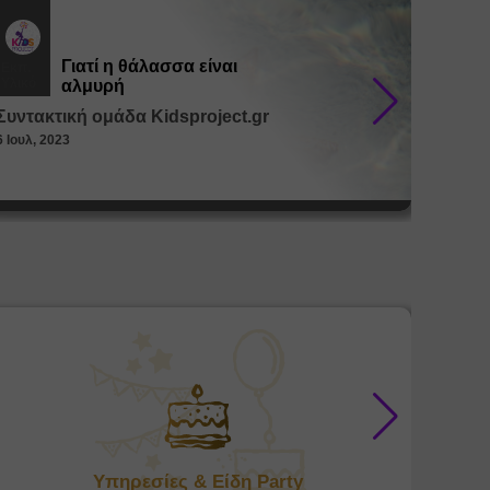
Γιατί η θάλασσα είναι
Εκπ.
Εκπ.
Υλικό
Υλικό
αλμυρή
Συντακτική ομάδα Kidsproject.gr
Συντακ
6 Ιουλ, 2023
26 Μαϊ, 
Υπηρεσίες & Είδη Party