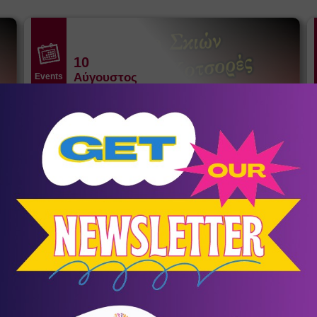
10
Αύγουστος
Events
Δαίδαλος και Ίκαρος
Ράχες
/
Ικαρία
Θέατρο σκιών του Σωκράτη Κοτσορέ
σένα
KIDS LAB SUMMER CAMP
Summer Camps - Καλοκαιρινή
9
Απασχόληση
Συμμετοχή για τέσσερις ή περισσότερες εβδομάδες με
Ω
έκπτωση 10%. Τιμή εβδομάδας 90€+ΦΠΑ.