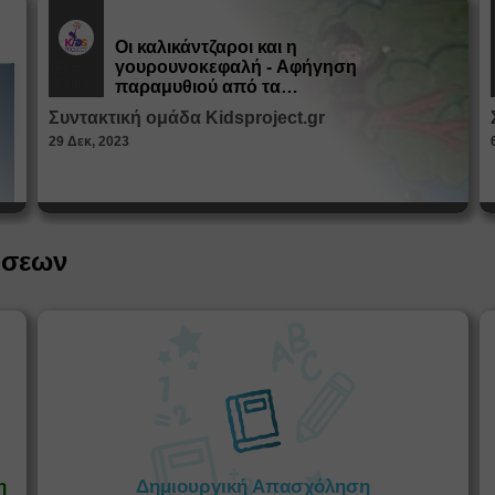
Οι καλικάντζαροι και η
γουρουνοκεφαλή - Αφήγηση
Εκπ.
Υλικό
παραμυθιού από τα
Παραμυθοκαμώματα
Συντακτική ομάδα Kidsproject.gr
29 Δεκ, 2023
ήσεων
η
Δημιουργική Απασχόληση