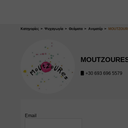
Κλείσιμο
Κατηγορίες
Ψυχαγωγία
Θεάματα
Ανιματέρ
MOUTZOUR
MOUTZOURE
+30 693 696 5579
Email