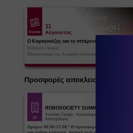
11
Αύγουστος
Events
Ο Καραγκιόζης και το ιπτάμενο Τέρας
Εύδηλος
/
Ικαρία
Θέατρο σκιών του Σωκράτη Κοτσορέ
Προσφορές αποκλειστικά για ε
ROBOSOCIETY SUMMER CAMP
Summer Camps - Καλοκαιρινή
20
Απασχόληση
Ωράριο 08:00-17:00 * Η προσφορά ισχύει αποκλειστικά
για online κράτηση. Αρχική τιμή εβδομάδας 85€