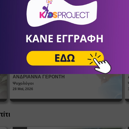
Πώς βλέπουν οι έφηβοι το σώμα
τους; Η σημασία της σεξουαλικής
Άρθρα
αγωγής στη διαμόρφωση της
ταυτότητας
ΑΝΔΡΙΑΝΝΑ ΓΕΡΟΝΤΗ
Ψυχολόγοι
28 Μαϊ, 2026
πίτι