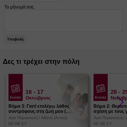
Το μήνυμά σας
Υποβολή
Δες τι τρέχει στην πόλη
16
- 17
28
- 2
Οκτώβριος
Νοέμβρ
Events
Events
Βήμα 3: Γιατί επιλέγω λάθος
Βήμα 2: Θεραπ
συντρόφους στη ζωή μου (
σχέση με τους 
Θεσσαλονίκη)
Αγία Παρασκευή
/
Αθήνα (Αττική)
Αγία Παρασκευή
/
ΚΕ.ΘΕ.ΣΥ.
ΚΕ.ΘΕ.ΣΥ.