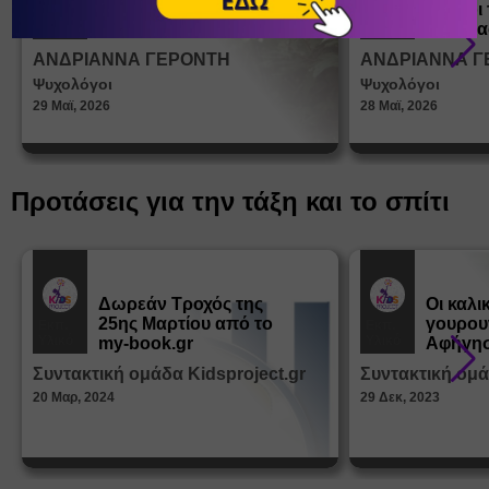
ένα παιδί να ντύνεται
έφηβοι 
Άρθρα
Άρθρα
μόνο του;
Η σημα
σεξουα
ΑΝΔΡΙΑΝΝΑ ΓΕΡΟΝΤΗ
ΑΝΔΡΙΑΝΝΑ Γ
στη δι
Ψυχολόγοι
Ψυχολόγοι
ταυτότ
29 Μαϊ, 2026
28 Μαϊ, 2026
Προτάσεις για την τάξη και το σπίτι
Δωρεάν Tροχός της
Οι καλι
25ης Μαρτίου από το
γουρου
Εκπ.
Εκπ.
Υλικό
Υλικό
my-book.gr
Αφήγησ
από τα
Συντακτική ομάδα Kidsproject.gr
Συντακτική ομά
Παραμ
20 Μαρ, 2024
29 Δεκ, 2023