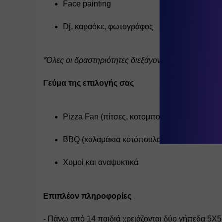
Face painting
Dj, καραόκε, φωτογράφος
*Όλες οι δραστηριότητες διεξάγονται υπό την επί
Γεύμα της επιλογής σας
Pizza Fan (πίτσες, κοτομπουκιές, burger, πατ
BBQ (καλαμάκια κοτόπουλα, καλαμάκια χοιρινά
Χυμοί και αναψυκτικά
Επιπλέον πληροφορίες
- Πάνω από 14 παιδιά χρειάζονται δύο γήπεδα 5Χ