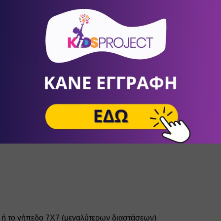
βλεψη έμπειρων παιδαγωγών
άτες τηγανητές, σαλάτες)
, πίτες)• Σαλάτες (ντομάτα – αγγούρι)
5 ή το γήπεδο 7Χ7 (μεγαλύτερων διαστάσεων)