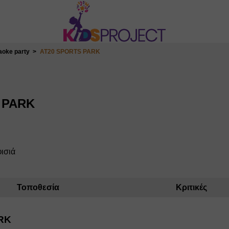
aoke party
AT20 SPORTS PARK
 PARK
φισιά
Τοποθεσία
Κριτικές
RK