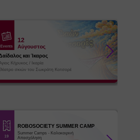
12
Αύγουστος
Events
Events
Δαίδαλος και Ίκαρος
Βήμα 3
συντρό
Άγιος Κήρυκος
/
Ικαρία
Θεσσα
Αγία Πα
Θέατρο σκιών του Σωκράτη Κοτσορέ
ΚΕ.ΘΕ.Σ
ROBOSOCIETY SUMMER CAMP
Summer Camps - Καλοκαιρινή
19
18
Απασχόληση