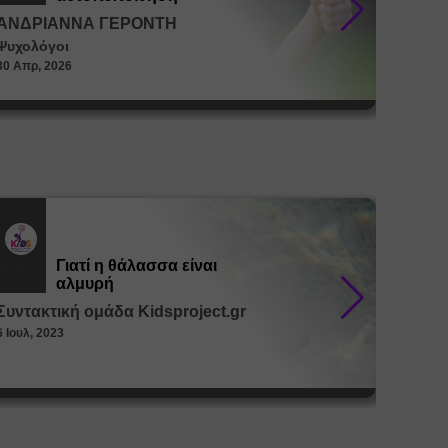
ΑΝΔΡΙΑΝΝΑ ΓΕΡΟΝΤΗ
ΑΝΔΡ
Ψυχολόγοι
Ψυχολό
30 Απρ, 2026
30 Απρ, 
Γιατί η θάλασσα είναι
Εκπ.
Εκπ.
Υλικό
Υλικό
αλμυρή
Συντακτική ομάδα Kidsproject.gr
Συντακ
6 Ιουλ, 2023
26 Μαϊ, 