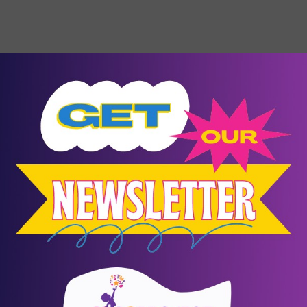
28
- 29
Νοέμβριος
Events
Βήμα 2: Θεραπεύοντας τη σχέση με
τους γονείς
Αγία Παρασκευή
/
Αθήνα (Αττική)
ΚΕ.ΘΕ.ΣΥ.