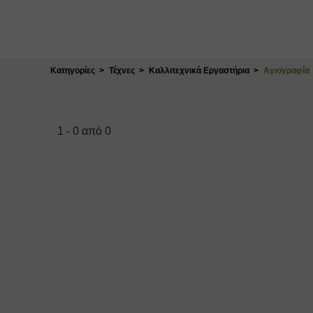
Κλείσιμο
Κατηγορίες
Τέχνες
Καλλιτεχνικά Εργαστήρια
Αγιογραφία
1
-
0
από
0