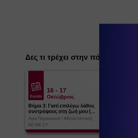
Δες τι τρέχει στην πόλη
16
- 17
Οκτώβριος
Events
Βήμα 3: Γιατί επιλέγω λάθος
συντρόφους στη ζωή μου (
Θεσσαλονίκη)
Αγία Παρασκευή
/
Αθήνα (Αττική)
ΚΕ.ΘΕ.ΣΥ.