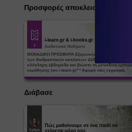
Προσφορές αποκλειστικά για ε
i-learn.gr & i-books.gr
1
Διαδικτυακά Μαθήματα
ΜΟΝΑΔΙΚΗ ΠΡΟΣΦΟΡΑ Εξερευνήστε την πλατφόρμ
των διαδραστικών ασκήσεων ΔΩΡΕΑΝ για μία (1)
ολόκληρη εβδομάδα και βιώστε τη μοναδική εμπειρ
εκμάθησης του i-learn.gr* * Αφορά νέες εγγραφές
Διάβασε
Πώς μαθαίνουμε σε ένα παιδί να
Άρθρα
ντύνεται μόνο του;