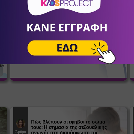
σένα
Αθλητικός Σύλλογος Κοψαχείλα
Παλαιού Φαλήρου
12
Ποδόσφαιρο
α
Ο πρώτος μήνας ΔΩΡΕΑΝ!
ία
Πώς βλέπουν οι έφηβοι το σώμα
τους; Η σημασία της σεξουαλικής
Άρθρα
αγωγής στη διαμόρφωση της