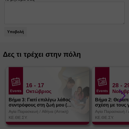
Υποβολή
Δες τι τρέχει στην πόλη
16
- 17
28
- 2
Οκτώβριος
Νοέμβρ
Events
Events
Βήμα 3: Γιατί επιλέγω λάθος
Βήμα 2: Θεραπ
συντρόφους στη ζωή μου (
σχέση με τους 
Θεσσαλονίκη)
Αγία Παρασκευή
/
Αθήνα (Αττική)
Αγία Παρασκευή
/
ΚΕ.ΘΕ.ΣΥ.
ΚΕ.ΘΕ.ΣΥ.