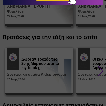
σεξουα
ΑΝΔΡΙΑΝΝΑ ΓΕΡΟΝΤΗ
ΑΝΔΡΙΑΝΝΑ Γ
στη δι
Ψυχολόγοι
Ψυχολόγοι
ταυτότ
29 Μαϊ, 2026
28 Μαϊ, 2026
Προτάσεις για την τάξη και το σπίτι
Δωρεάν Tροχός της
Οι καλι
25ης Μαρτίου από το
γουρου
Εκπ.
Εκπ.
Υλικό
Υλικό
my-book.gr
Αφήγησ
από τα
Συντακτική ομάδα Kidsproject.gr
Συντακτική ομά
Παραμ
20 Μαρ, 2024
29 Δεκ, 2023
Δημοφιλείς κατηγορίες επιχειρήσεων