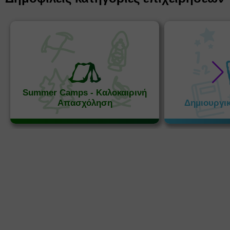
Summer Camps - Καλοκαιρινή
Απασχόληση
Δημιουργι