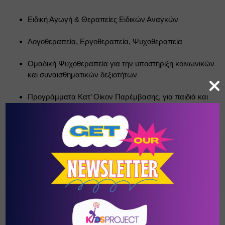
Ειδική Αγωγή & Θεραπείες Ειδικών Αναγκών
Λογοθεραπεία, Εργοθεραπεία, Ψυχοθεραπεία
Ομαδική Ψυχοθεραπεία για την υποστήριξη κοινωνικών 
και συναισθηματικών δεξιοτήτων
Προγράμματα Κατ’ Οίκον Παρέμβασης, για παιδιά και 
ενήλικες
Αγωγή Κοινότητας, με δράσεις ενημέρωσης και 
ευαισθητοποίησης σε σχολεία, γειτονιές και φορείς
Εκπαιδευτικά & Υποστηρικτικά Προγράμματα
Ομάδες Ψυχοεκπαίδευσης Γονέων, ειδικά σχεδιασμένες 
για οικογένειες με παιδιά με ΔΑΦ, ΔΕΠ-Υ και άλλες 