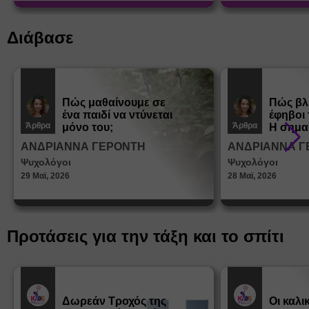
Διάβασε
Πώς μαθαίνουμε σε
Πώς βλ
ένα παιδί να ντύνεται
έφηβοι 
Άρθρα
Άρθρα
μόνο του;
Η σημα
σεξουα
ΑΝΔΡΙΑΝΝΑ ΓΕΡΟΝΤΗ
ΑΝΔΡΙΑΝΝΑ Γ
στη δι
Ψυχολόγοι
Ψυχολόγοι
ταυτότ
29 Μαϊ, 2026
28 Μαϊ, 2026
Προτάσεις για την τάξη και το σπίτι
Δωρεάν Tροχός της
Οι καλι