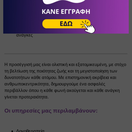
αναπτυξιακές δυσκολίες
Σεμινάρια και εργαστήρια για γονείς και εκπαιδευτικούς
Υποστήριξη οικογενειών σε κρίση ή με ιδιαίτερες 
ανάγκες
Η προσέγγισή μας είναι ολιστική και εξατομικευμένη, με στόχο 
τη βελτίωση της ποιότητας ζωής και τη μεγιστοποίηση των 
δυνατοτήτων κάθε ατόμου. Με επιστημονική ακρίβεια και 
ανθρωποκεντρικότητα, δημιουργούμε ένα ασφαλές 
περιβάλλον όπου η κάθε φωνή ακούγεται και κάθε ανάγκη 
γίνεται προτεραιότητα.
Οι υπηρεσίες μας περιλαμβάνουν:
Λογοθεραπεία