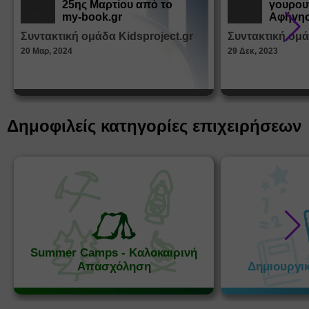
25ης Μαρτίου από το
γουρου
Εκπ.
Εκπ.
Υλικό
Υλικό
my-book.gr
Αφήγησ
από τα
Συντακτική ομάδα Kidsproject.gr
Συντακτική ομά
Παραμ
20 Μαρ, 2024
29 Δεκ, 2023
Δημοφιλείς κατηγορίες επιχειρήσεων
Summer Camps - Καλοκαιρινή
Απασχόληση
Δημιουργι