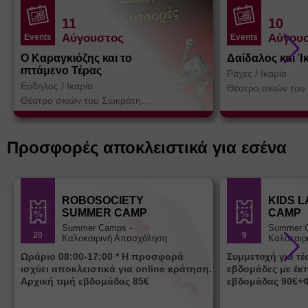
11
10
Αύγουστος
Αύγου
Events
Events
Ο Καραγκιόζης και το
Δαίδαλος και Ί
ιπτάμενο Τέρας
Ράχες
/
Ικαρία
Εύδηλος
/
Ικαρία
Θέατρο σκιών του
Κοτσορέ
Θέατρο σκιών του Σωκράτη
Κοτσορέ
Προσφορές αποκλειστικά για εσένα
ROBOSOCIETY
KIDS 
SUMMER CAMP
CAMP
Summer Camps -
Summer 
20
9
Καλοκαιρινή Απασχόληση
Καλοκαιρ
Ωράριο 08:00-17:00 * Η προσφορά
Συμμετοχή για τ
ισχύει αποκλειστικά για online κράτηση.
εβδομάδες με έκ
Αρχική τιμή εβδομάδας 85€
εβδομάδας 90€+