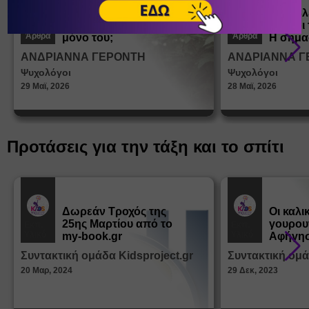
Πώς μαθαίνουμε σε
Πώς βλ
ένα παιδί να ντύνεται
έφηβοι 
Άρθρα
Άρθρα
μόνο του;
Η σημα
σεξουα
ΑΝΔΡΙΑΝΝΑ ΓΕΡΟΝΤΗ
ΑΝΔΡΙΑΝΝΑ Γ
στη δι
Ψυχολόγοι
Ψυχολόγοι
ταυτότ
29 Μαϊ, 2026
28 Μαϊ, 2026
Προτάσεις για την τάξη και το σπίτι
Δωρεάν Tροχός της
Οι καλι
25ης Μαρτίου από το
γουρου
Εκπ.
Εκπ.
Υλικό
Υλικό
my-book.gr
Αφήγησ
από τα
Συντακτική ομάδα Kidsproject.gr
Συντακτική ομά
Παραμ
20 Μαρ, 2024
29 Δεκ, 2023