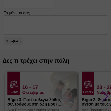
Το μήνυμά σας
Υποβολή
Δες τι τρέχει στην πόλη
16
- 17
28
- 2
Οκτώβριος
Νοέμβρ
Events
Events
Βήμα 3: Γιατί επιλέγω λάθος
Βήμα 2: Θεραπ
συντρόφους στη ζωή μου (
σχέση με τους 
Θεσσαλονίκη)
Αγία Παρασκευή
/
Αθήνα (Αττική)
Αγία Παρασκευή
/