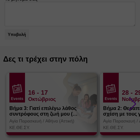
Υποβολή
Δες τι τρέχει στην πόλη
16
- 17
28
- 2
Οκτώβριος
Νοέμβρ
Events
Events
Βήμα 3: Γιατί επιλέγω λάθος
Βήμα 2: Θεραπ
συντρόφους στη ζωή μου (
σχέση με τους 
Θεσσαλονίκη)
Αγία Παρασκευή
/
Αθήνα (Αττική)
Αγία Παρασκευή
/
ΚΕ.ΘΕ.ΣΥ.
ΚΕ.ΘΕ.ΣΥ.