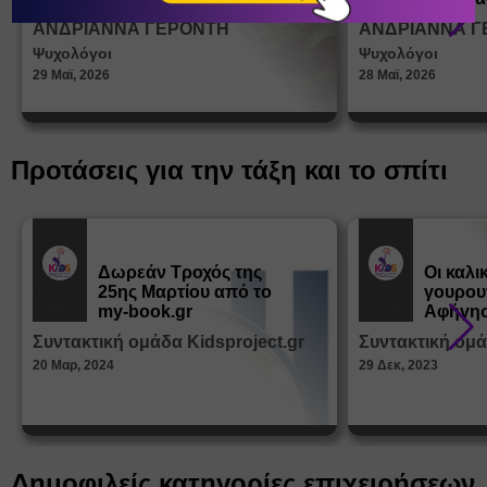
σεξουα
ΑΝΔΡΙΑΝΝΑ ΓΕΡΟΝΤΗ
ΑΝΔΡΙΑΝΝΑ Γ
στη δι
Ψυχολόγοι
Ψυχολόγοι
ταυτότ
29 Μαϊ, 2026
28 Μαϊ, 2026
Προτάσεις για την τάξη και το σπίτι
Δωρεάν Tροχός της
Οι καλι
25ης Μαρτίου από το
γουρου
Εκπ.
Εκπ.
Υλικό
Υλικό
my-book.gr
Αφήγησ
από τα
Συντακτική ομάδα Kidsproject.gr
Συντακτική ομά
Παραμ
20 Μαρ, 2024
29 Δεκ, 2023
Δημοφιλείς κατηγορίες επιχειρήσεων