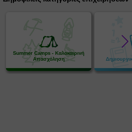
Summer Camps - Καλοκαιρινή
Απασχόληση
Δημιουργι