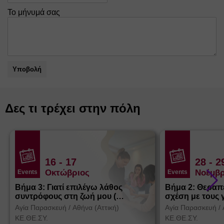
Το μήνυμά σας
Υποβολή
Δες τι τρέχει στην πόλη
16
- 17
28
- 2
Οκτώβριος
Νοέμβρ
Events
Events
Βήμα 3: Γιατί επιλέγω λάθος
Βήμα 2: Θεραπ
συντρόφους στη ζωή μου (
σχέση με τους 
Θεσσαλονίκη)
Αγία Παρασκευή
/
Αθήνα (Αττική)
Αγία Παρασκευή
/
ΚΕ.ΘΕ.ΣΥ.
ΚΕ.ΘΕ.ΣΥ.