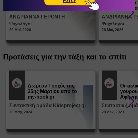
ένα παιδί να ντύνεται
έφηβοι 
Άρθρα
Άρθρα
μόνο του;
Η σημα
σεξουα
ΑΝΔΡΙΑΝΝΑ ΓΕΡΟΝΤΗ
ΑΝΔΡΙΑΝΝΑ Γ
στη δι
Ψυχολόγοι
Ψυχολόγοι
ταυτότ
29 Μαϊ, 2026
28 Μαϊ, 2026
Προτάσεις για την τάξη και το σπίτι
Δωρεάν Tροχός της
Οι καλι
25ης Μαρτίου από το
γουρου
Εκπ.
Εκπ.
Υλικό
Υλικό
my-book.gr
Αφήγησ
από τα
Συντακτική ομάδα Kidsproject.gr
Συντακτική ομά
Παραμ
20 Μαρ, 2024
29 Δεκ, 2023