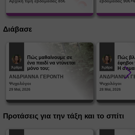
Αρχική τιμή εβδομάδας 85€
εβδομάδας 90€+
Διάβασε
Πώς μαθαίνουμε σε
Πώς βλ
ένα παιδί να ντύνεται
έφηβοι 
Άρθρα
Άρθρα
μόνο του;
Η σημα
σεξουα
ΑΝΔΡΙΑΝΝΑ ΓΕΡΟΝΤΗ
ΑΝΔΡΙΑΝΝΑ Γ
στη δι
Ψυχολόγοι
Ψυχολόγοι
ταυτότ
29 Μαϊ, 2026
28 Μαϊ, 2026
Προτάσεις για την τάξη και το σπίτι