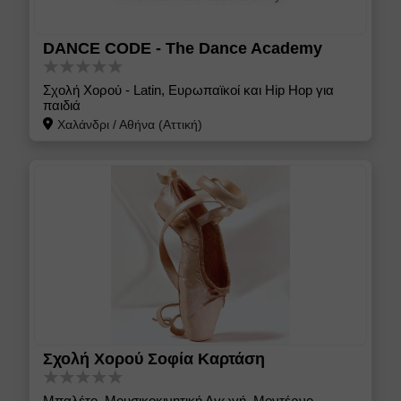
DΑNCE CODE - The Dance Academy
Σχολή Χορού - Latin, Ευρωπαϊκοί και Ηip Ηop για
παιδιά
Χαλάνδρι
/
Αθήνα (Αττική)
Σχολή Χορού Σοφία Καρτάση
Μπαλέτο, Μουσικοκινητική Αγωγή, Μοντέρνο -