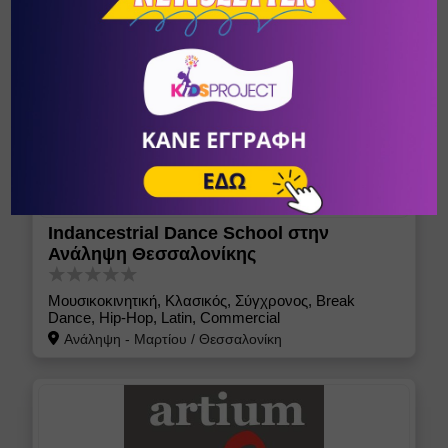
Indancestrial Dance School στην
Ανάληψη Θεσσαλονίκης
Μουσικοκινητική, Κλασικός, Σύγχρονος, Break
Dance, Hip-Hop, Latin, Commercial
Ανάληψη - Μαρτίου
/
Θεσσαλονίκη