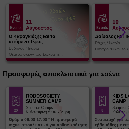
11
10
Αύγουστος
Αύγου
Events
Events
Ο Καραγκιόζης και το
Δαίδαλος και Ί
ιπτάμενο Τέρας
Ράχες
/
Ικαρία
Εύδηλος
/
Ικαρία
Θέατρο σκιών του
Κοτσορέ
Θέατρο σκιών του Σωκράτη
Κοτσορέ
Προσφορές αποκλειστικά για εσένα
ROBOSOCIETY
KIDS 
SUMMER CAMP
CAMP
Summer Camps -
Summer 
20
9
Καλοκαιρινή Απασχόληση
Καλοκαιρ
Ωράριο 08:00-17:00 * Η προσφορά
Συμμετοχή για τ
ισχύει αποκλειστικά για online κράτηση.
εβδομάδες με έκ