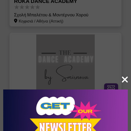
ROKA DANCE ACADEMY
Σχολή Μπαλέτου & Μοντέρνου Χορού
Κηφισιά
/
Αθήνα (Αττική)
The Dance Academy by Smirnova
ballroom & latin, μοντέρνος χορός, ομαδικά &
ατομικά μαθήματα για παιδιά από 3.5 ετών!
Αργυρούπολη - Ελληνικό
/
Αθήνα (Αττική)