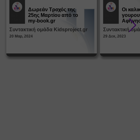
Δωρεάν Tροχός της
Οι καλι
25ης Μαρτίου από το
γουρου
Εκπ.
Εκπ.
Υλικό
Υλικό
my-book.gr
Αφήγησ
από τα
Συντακτική ομάδα Kidsproject.gr
Συντακτική ομά
Παραμ
20 Μαρ, 2024
29 Δεκ, 2023